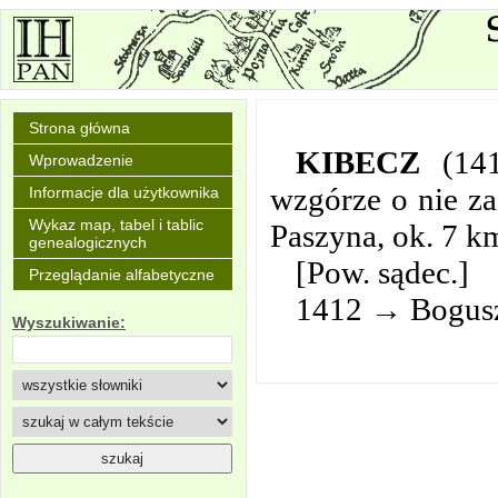
Strona główna
KIBECZ
(14
Wprowadzenie
wzgórze o nie z
Informacje dla użytkownika
Wykaz map, tabel i tablic
Paszyna, ok. 7 
genealogicznych
[Pow. sądec.]
Przeglądanie alfabetyczne
1412 → Bogusz
Wyszukiwanie: