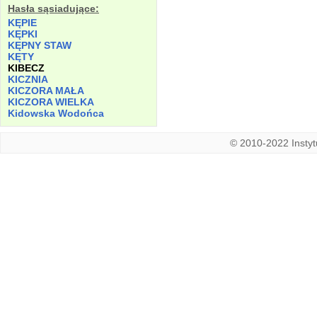
Hasła sąsiadujące:
KĘPIE
KĘPKI
KĘPNY STAW
KĘTY
KIBECZ
KICZNIA
KICZORA MAŁA
KICZORA WIELKA
Kidowska Wodońca
© 2010-2022 Instytu