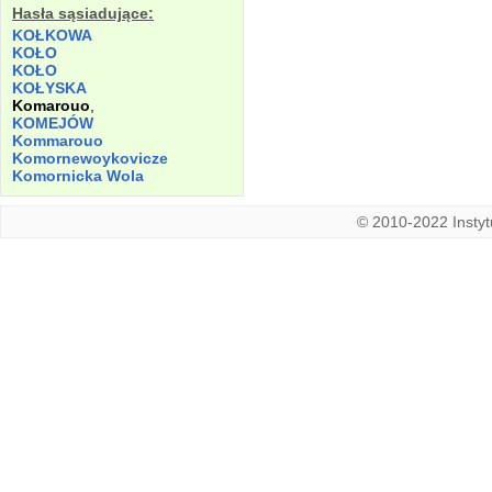
Hasła sąsiadujące:
KOŁKOWA
KOŁO
KOŁO
KOŁYSKA
Komarouo
,
KOMEJÓW
Kommarouo
Komornewoykovicze
Komornicka
Wola
© 2010-2022 Instytu