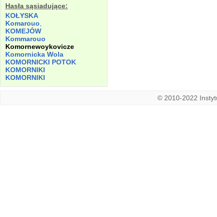
Hasła sąsiadujące:
KOŁYSKA
Komarouo
,
KOMEJÓW
Kommarouo
Komornewoykovicze
Komornicka
Wola
KOMORNICKI POTOK
KOMORNIKI
KOMORNIKI
© 2010-2022 Instytu