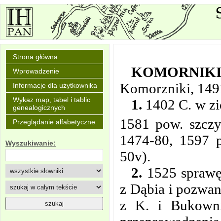
Strona główna
KOMORNIK
Wprowadzenie
Komorzniki, 149
Informacje dla użytkownika
Wykaz map, tabel i tablic
1.
1402 C. w zie
genealogicznych
1581 pow. szczy
Przeglądanie alfabetyczne
1474-80, 1597 p
Wyszukiwanie:
50v).
2.
1525 sprawę
z Dąbia i pozwan
z K. i Bukown