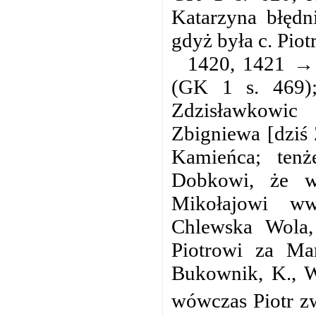
Katarzyna błędn
gdyż była c. Piot
1420, 1421 → 
(GK 1 s. 469)
Zdzisławkowic 
Zbigniewa [dziś 
Kamieńca; tenż
Dobkowi, że w 
Mikołajowi w
Chlewska Wola,
Piotrowi za Ma
Bukownik, K., W
wówczas Piotr z