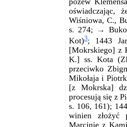
pozew Klemensa,
oświadczając, 
Wiśniowa, C., B
s. 274; → Bukow
3
Kot)
; 1443 Ja
[Mokrskiego] z 
K.] ss. Kota (
przeciwko Zbign
Mikołaja i Piotr
[z Mokrska] dz
procesują się z 
s. 106, 161); 14
winien złożyć 
Marcinie z Kami