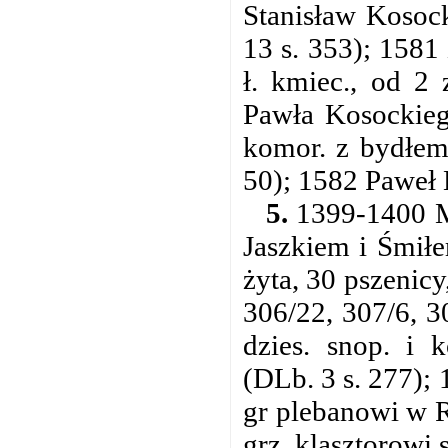
Stanisław Kosoc
13 s. 353); 1581
ł. kmiec., od 2
Pawła Kosockiego
komor. z bydłem
50); 1582 Paweł 
5.
1399-1400 Ma
Jaszkiem i Śmiłe
żyta, 30 pszenicy
306/22, 307/6, 3
dzies. snop. i 
(DLb. 3 s. 277); 
gr plebanowi w R
grz. klasztorowi 