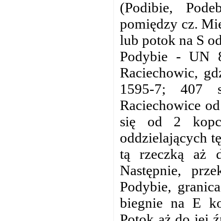
(Podibie, Pode
pomiędzy cz. Mie
lub potok na S od
Podybie - UN 8
Raciechowic, gd
1595-7; 407 s
Raciechowice od
się od 2 kopc
oddzielających tę
tą rzeczką aż 
Następnie, prze
Podybie, granic
biegnie na E k
Potok aż do jej ź