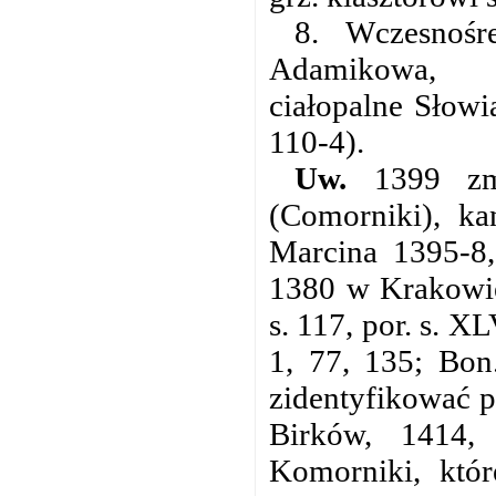
8. Wczesnośr
Adamikowa, W
ciałopalne Słowia
110-4).
Uw.
1399 zm.
(Comorniki), ka
Marcina 1395-8,
1380 w Krakowie
s. 117, por. s. 
1, 77, 135; Bon
zidentyfikować p
Birków, 1414,
Komorniki, któ