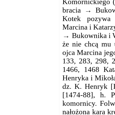
Komornickiego (
bracia → Bukow
Kotek pozywa 
Marcina i Katarz
→ Bukownika i Wo
że nie chcą mu 
ojca Marcina jeg
133, 283, 298, 
1466, 1468 Kata
Henryka i Mikoł
dz. K. Henryk [I
[1474-88], h. 
komornicy. Folw
nałożona kara kr