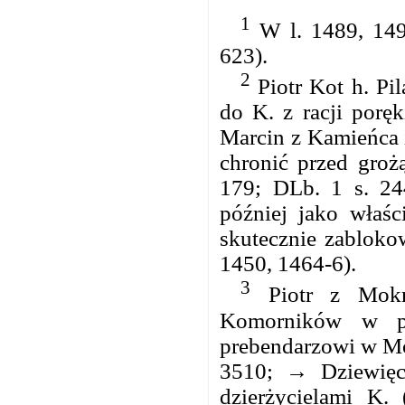
1
W l. 1489, 149
623).
2
Piotr Kot h. Pil
do K. z racji porę
Marcin z Kamieńca 
chronić przed groż
179; DLb. 1 s. 24
później jako właśc
skutecznie zabloko
1450, 1464-6).
3
Piotr z Mokrs
Komorników w po
prebendarzowi w Mok
3510; → Dziewięc
dzierżycielami K.