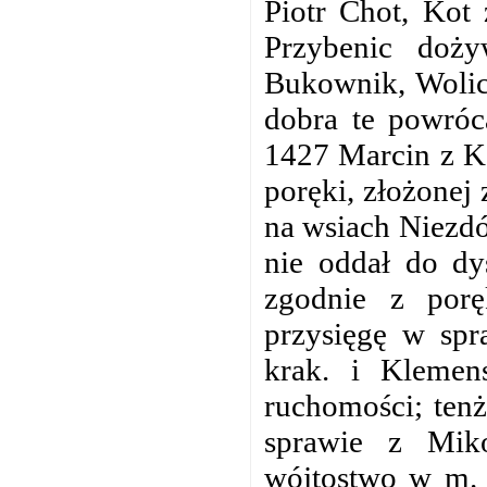
Piotr Chot, Kot
Przybenic doż
Bukownik, Wolica
dobra te powróc
1427 Marcin z K
poręki, złożonej
na wsiach Niezdó
nie oddał do d
zgodnie z por
przysięgę w spr
krak. i Kleme
ruchomości; ten
sprawie z Mik
wójtostwo w m. W