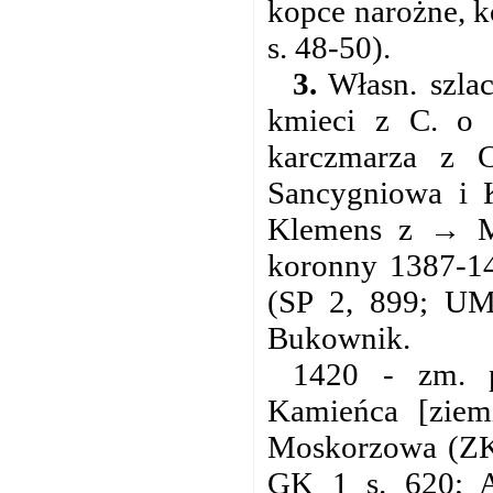
kopce narożne, k
s. 48-50).
3.
Własn. szla
kmieci z C. o 
karczmarza z 
Sancygniowa i K
Klemens z → Mo
koronny 1387-140
(SP 2, 899; UM
Bukownik.
1420 - zm. 
Kamieńca [ziemi
Moskorzowa (ZK 7
GK 1 s. 620; A