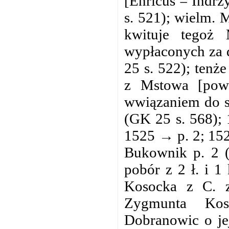
[Enricus = Indr
s. 521); wielm. M
kwituje tegoż
wypłaconych za 
25 s. 522); tenż
z Mstowa [pow.
wwiązaniem do s
(GK 25 s. 568);
1525 → p. 2; 152
Bukownik p. 2 (
pobór z 2 ł. i 1
Kosocka z C. z
Zygmunta Kos
Dobranowic o je