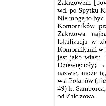
Zakrzowem [pow.
wd. po Spytku Ko
Nie mogą to być 
Komorników prz
Zakrzowa najba
lokalizacja w z
Komornikami w po
jest jako własn.
Dziewięcioły; → 
nazwie, może tą,
wsi Polanów (ni
49) k. Samborca
od Zakrzowa.