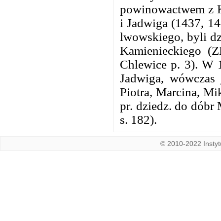
powinowactwem z K
i Jadwiga (1437, 14
lwowskiego, byli dz
Kamienieckiego (
Chlewice p. 3). W 
Jadwiga, wówczas j
Piotra, Marcina, Mi
pr. dziedz. do dób
s. 182).
© 2010-2022 Instytu