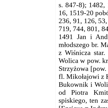
s. 847-8); 1482
16, 1519-20 pobór
236, 91, 126, 53,
719, 744, 801, 8
1491 Jan i And
młodszego br. Ma
z Wiśnicza star
Wolica w pow. kr
Strzyżowa [pow. p
fl. Mikołajowi z 
Bukownik i Wolic
od Piotra Kmit
spiskiego, ten z