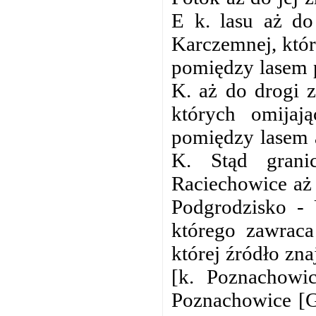
E k. lasu aż d
Karczemnej, któr
pomiędzy lasem 
K. aż do drogi 
których omijaj
pomiędzy lasem 
K. Stąd grani
Raciechowice aż 
Podgrodzisko - 
którego zawraca
której źródło zn
[k. Poznachowic
Poznachowice [G