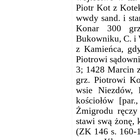
Piotr Kot z Kote
wwdy sand. i sta
Konar 300 grz
Bukowniku, C. i 
z Kamieńca, gdy
Piotrowi sądowni
3; 1428 Marcin 
grz. Piotrowi K
wsie Niezdów, 
kościołów [par.
Żmigrodu ręczy 
stawi swą żonę, 
(ZK 146 s. 160-