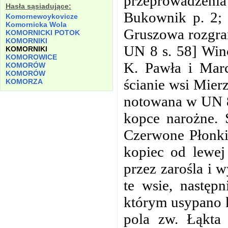
przeprowadzenia
Hasła sąsiadujące:
Bukownik p. 2; 
Komornewoykovicze
Komornicka
Wola
Gruszowa rozgran
KOMORNICKI POTOK
KOMORNIKI
UN 8 s. 58] Win
KOMORNIKI
KOMOROWICE
K. Pawła i Marc
KOMORÓW
KOMORÓW
ścianie wsi Mier
KOMORZA
notowana w UN 8
kopce narożne. 
Czerwone Płonki
kopiec od lewej
przez zarośla i w
te wsie, następ
którym usypano k
pola zw. Łąkta 