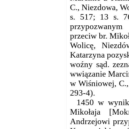
C., Niezdowa, Wo
s. 517; 13 s. 7
przypozwanym 
przeciw br. Miko
Wolicę, Niezdó
Katarzyna pozysk
woźny sąd. zezna
wwiązanie Marcin
w Wiśniowej, C.
293-4).
1450 w wyniku
Mikołaja [Mokr
Andrzejowi przyp