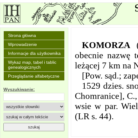
Strona główna
KOMORZA
Wprowadzenie
obecnie nazwę t
Informacje dla użytkownika
Wykaz map, tabel i tablic
leżącej 7 km na
genealogicznych
[Pow. sąd.; za
Przeglądanie alfabetyczne
1529 dzies. sn
Wyszukiwanie:
Chomranice], C.,
wsie w par. Wiel
(LR s. 44).