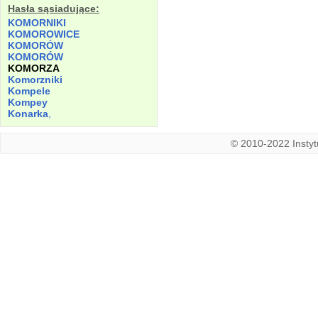
Hasła sąsiadujące:
KOMORNIKI
KOMOROWICE
KOMORÓW
KOMORÓW
KOMORZA
Komorzniki
Kompele
Kompey
Konarka
,
© 2010-2022 Instytu