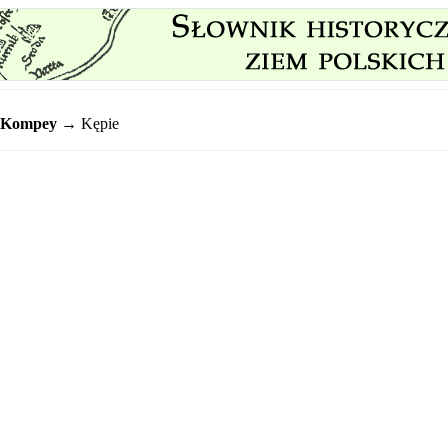
Kompey
→ Kępie