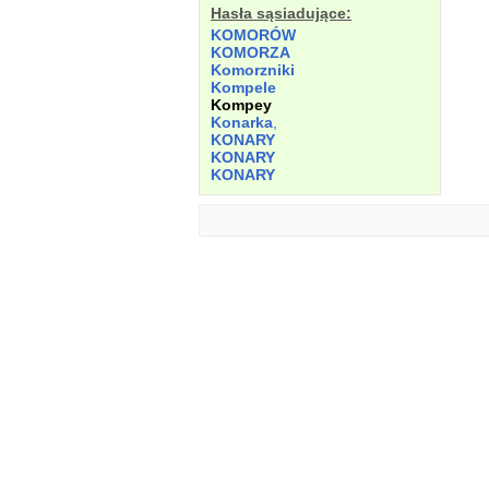
Hasła sąsiadujące:
KOMORÓW
KOMORZA
Komorzniki
Kompele
Kompey
Konarka
,
KONARY
KONARY
KONARY