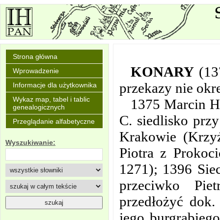
Strona główna
KONARY
(13
Wprowadzenie
przekazy nie okr
Informacje dla użytkownika
Wykaz map, tabel i tablic
1375 Marcin He
genealogicznych
C. siedlisko prz
Przeglądanie alfabetyczne
Krakowie (Krzyż
Wyszukiwanie:
Piotra z Prokoc
1271); 1396 Sie
przeciwko Pie
przedłożyć dok.
jego burgrabieg