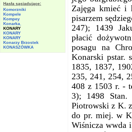
Hasła sąsiadujące:
Zajęga kmieć i 
Komorzniki
Kompele
pisarzem sędzieg
Kompey
Konarka
,
247); 1439 Jak
KONARY
KONARY
płacić dożywotn
KONARY
Konarzy Brzostek
posagu na Chro
KONASZÓWKA
Konarski pstar. 
1835, 1837, 1902
235, 241, 254, 
408 z 1503 r. -
3); 1498 Stan.
Piotrowski z K. 
do pr. miej. w 
Wiśnicza wwda i 