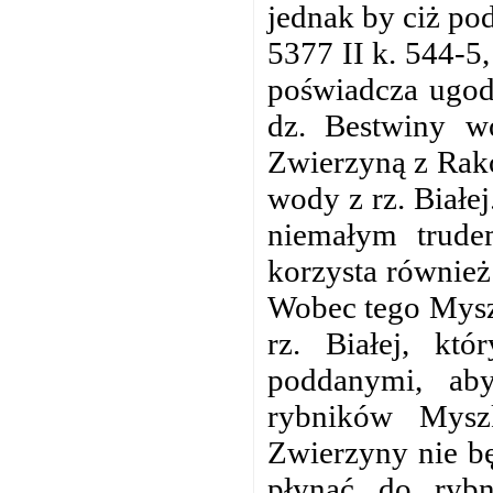
jednak by ciż po
5377 II k. 544-5
poświadcza ugo
dz. Bestwiny w
Zwierzyną z Rak
wody z rz. Białe
niemałym trude
korzysta równie
Wobec tego Mysz
rz. Białej, kt
poddanymi, ab
rybników Mysz
Zwierzyny nie bę
płynąć do ryb