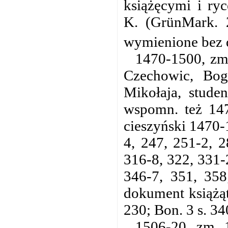
książęcymi i ry
K. (GrünMark. 
wymienione bez d
1470-1500, zm.
Czechowic, Bog
Mikołaja, stude
wspomn. też 1472
cieszyński 1470-
4, 247, 251-2, 2
316-8, 322, 331-
346-7, 351, 358;
dokument książąt
230; Bon. 3 s. 34
1506-20, zm. 