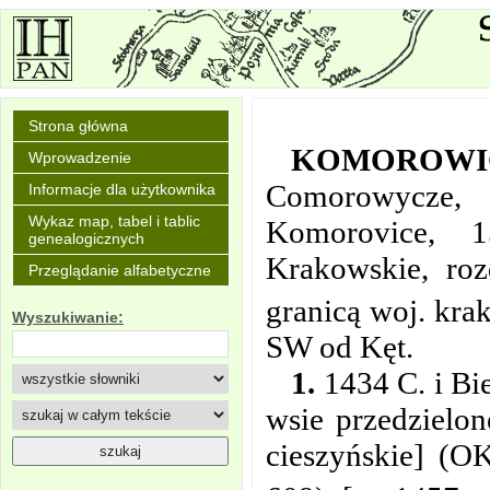
Strona główna
KOMOROWI
Wprowadzenie
Comorowycze
Informacje dla użytkownika
Wykaz map, tabel i tablic
Komorovice, 
genealogicznych
Krakowskie, roz
Przeglądanie alfabetyczne
granicą woj. krak
Wyszukiwanie:
SW od Kęt.
1.
1434 C. i Bie
wsie przedzielon
cieszyńskie] (O