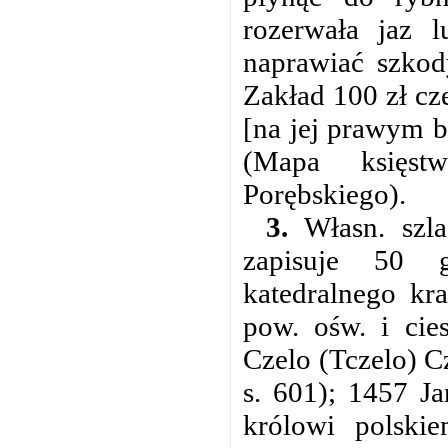
rozerwała jaz 
naprawiać szkody
Zakład 100 zł cz
[na jej prawym b
(Mapa księstw
Porębskiego).
3.
Własn. szla
zapisuje 50 g
katedralnego kr
pow. ośw. i cie
Czelo (Tczelo) C
s. 601); 1457 Ja
królowi polski