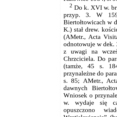
2
Do k. XVI w. br
przyp. 3. W 15
Biertołtowicach w d
K.) stał drew. kośc
(AMetr., Acta Visit
odnotowuje w dek.
z uwagi na wcześn
Chrzciciela. Do par
(tamże, 45 s. 18
przynależne do para
s. 85; AMetr., Act
dawnych Biertołto
Wniosek o przynale
w. wydaje się ca
opuszczono wiad