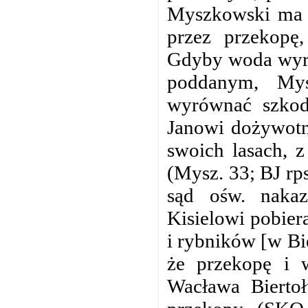
Myszkowski ma p
przez przekopę
Gdyby woda wyrzą
poddanym, Mys
wyrównać szkod
Janowi dożywotn
swoich lasach, 
(Mysz. 33; BJ rp
sąd ośw. nakaz
Kisielowi pobier
i rybników [w Bi
że przekopę i w
Wacława Bierto