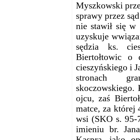
Myszkowski przed
sprawy przez sąd
nie stawił się w
uzyskuje wwiąza
sędzia ks. ci
Biertołtowic o 
cieszyńskiego i 
stronach gran
skoczowskiego. K
ojcu, zaś Biert
matce, za której 
wsi (SKO s. 95-
imieniu br. Jan
Kaspra, jako op