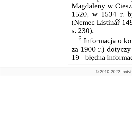
Magdaleny w Cieszy
1520, w 1534 r. by
(Nemec Listinář 149
s. 230).
6
Informacja o koś
za 1900 r.) dotyczy
19 - błędna informa
© 2010-2022 Instytu