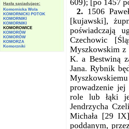
609); [po 1457 po
Hasła sąsiadujące:
2.
1506 Paweł 
Komornicka
Wola
KOMORNICKI POTOK
KOMORNIKI
[kujawski], żup
KOMORNIKI
KOMOROWICE
poświadczają u
KOMORÓW
KOMORÓW
Czechowic [Ślą
KOMORZA
Komorzniki
Myszkowskim z P
K. a Bestwiną z
Jana. Rybnik będ
Myszkowskiemu p
prowadzenie jej
role lub łąki 
Jendrzycha Czel
Michała [29 IX]
poddanym, przez 