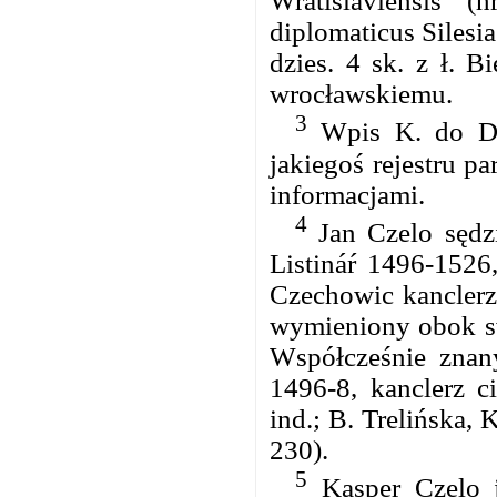
Wratislaviensis” (
diplomaticus Silesia
dzies. 4 sk. z ł. 
wrocławskiemu.
3
Wpis K. do DL
jakiegoś rejestru p
informacjami.
4
Jan Czelo sędz
Listináŕ 1496-1526
Czechowic kanclerza
wymieniony obok swy
Współcześnie znany
1496-8, kanclerz c
ind.; B. Trelińska, 
230).
5
Kasper Czelo j