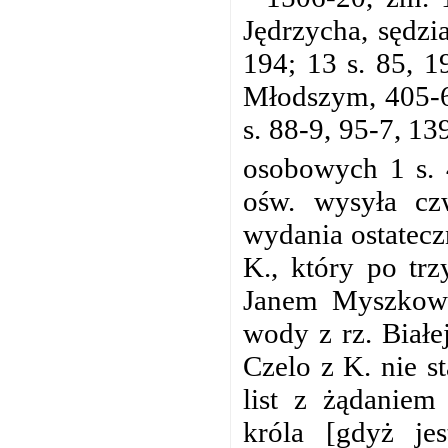
Jędrzycha, sędzi
194; 13 s. 85, 1
Młodszym, 405-6
s. 88-9, 95-7, 1
osobowych 1 s. 
ośw. wysyła cz
wydania ostatec
K., który po trz
Janem Myszkowsk
wody z rz. Białe
Czelo z K. nie s
list z żądaniem
króla [gdyż jes