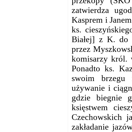
przekopy (SKO 
zatwierdza ug
Kasprem i Janem 
ks. cieszyńskie
Białej] z K. do
przez Myszkowsk
komisarzy król.
Ponadto ks. Kaz
swoim brzegu 
używanie i ciągn
gdzie biegnie 
księstwem cies
Czechowskich ja
zakładanie jazów