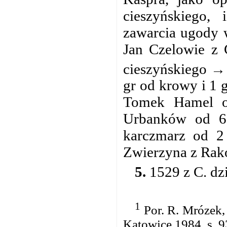
cieszyńskiego,
zawarcia ugody 
Jan Czelowie z 
cieszyńskiego → 
gr od krowy i 1 g
Tomek Hamel od
Urbanków od 6,
karczmarz od 2
Zwierzyna z Rako
5.
1529 z C. dzi
1
Por. R. Mrózek,
Katowice 1984, s. 9