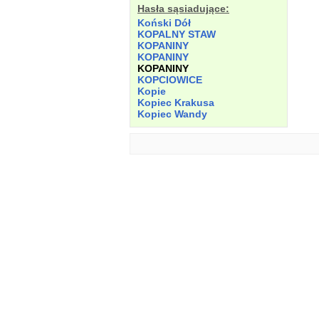
Hasła sąsiadujące:
Koński
Dół
KOPALNY STAW
KOPANINY
KOPANINY
KOPANINY
KOPCIOWICE
Kopie
Kopiec
Krakusa
Kopiec
Wandy