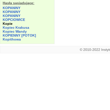
Hasła sąsiadujące:
KOPANINY
KOPANINY
KOPANINY
KOPCIOWICE
Kopie
Kopiec
Krakusa
Kopiec
Wandy
KOPIENNY
[POTOK]
Kopithowa
© 2010-2022 Instytu