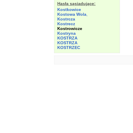
Hasła sąsiadujące:
Kostkowice
Kostowa
Wola
,
Kostrcza
Kostrecz
Kostrowicze
Kostryna
KOSTRZA
KOSTRZA
KOSTRZEC