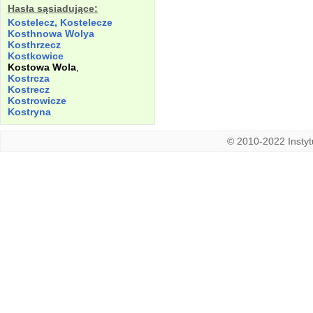
Hasła sąsiadujące:
Kostelecz, Kostelecze
Kosthnowa
Wolya
Kosthrzecz
Kostkowice
Kostowa
Wola
,
Kostrcza
Kostrecz
Kostrowicze
Kostryna
© 2010-2022 Instytu