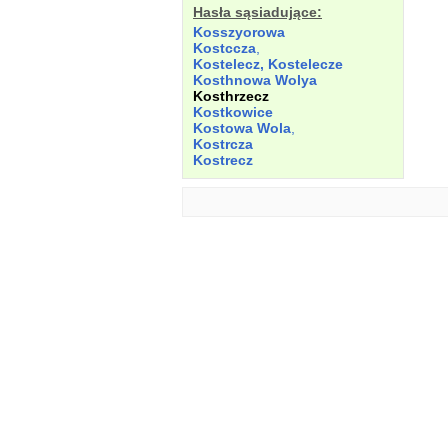
Hasła sąsiadujące:
Kosszyorowa
Kostccza
,
Kostelecz, Kostelecze
Kosthnowa
Wolya
Kosthrzecz
Kostkowice
Kostowa
Wola
,
Kostrcza
Kostrecz