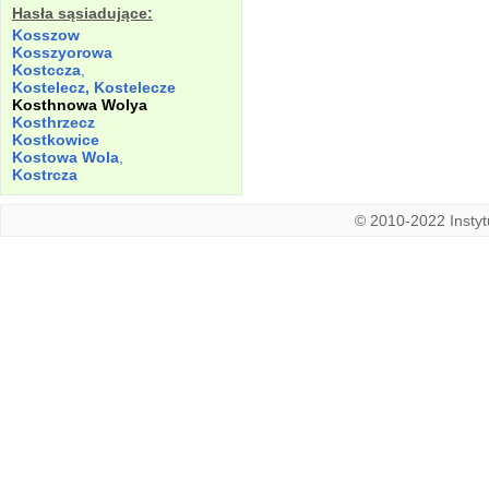
Hasła sąsiadujące:
Kosszow
Kosszyorowa
Kostccza
,
Kostelecz, Kostelecze
Kosthnowa
Wolya
Kosthrzecz
Kostkowice
Kostowa
Wola
,
Kostrcza
© 2010-2022 Instytu