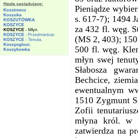
Hasła sąsiadujące:
Pieniądze wybier
Kosztrzecz
Koszuka
s. 617-7); 1494 
KOSZUTÓWKA
KOSZYCE
za 432 fl. węg.
KOSZYCE
- Młyn.
KOSZYCE
- Przedmieście
(MS 2, 403); 150
KOSZYCE
- Tenuta.
Koszyegloui
,
500 fl. węg. Kl
Koszykowka
młyn swej tenut
Słabosza gwara
Bechcice, ziemia
ewentualnym ww
1510 Zygmunt St
Zofii tenutariu
młyna król. w
zatwierdza na pr