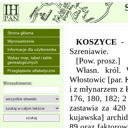
Strona główna
KOSZYCE
- 
Wprowadzenie
Szreniawie.
Informacje dla użytkownika
Wykaz map, tabel i tablic
[Pow. prosz.]
genealogicznych
Własn. król.
Przeglądanie alfabetyczne
Włostowic [par. 
Wyszukiwanie:
i z młynarzem z 
176, 180, 182; 2
zastawia za 420
kujawska] archid
89 oraz faktorow