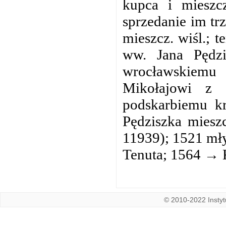
kupca i mieszcz
sprzedanie im tr
mieszcz. wiśl.; t
ww. Jana Pędz
wrocławskiemu 
Mikołajowi z 
podskarbiemu kr
Pędziszka miesz
11939); 1521 mły
Tenuta; 1564 → K
© 2010-2022 Instytu