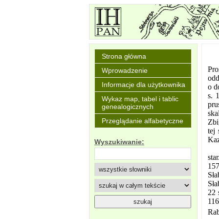
Strona główna
Pro
Wprowadzenie
odd
Informacje dla użytkownika
o d
s. 
Wykaz map, tabel i tablic
pru
genealogicznych
ska
Przeglądanie alfabetyczne
Zbi
tej
Kaz
Wyszukiwanie:
sta
157
Sła
Sła
22 
116
Rab