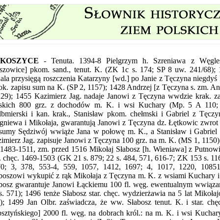
KOSZYCE
- Tenuta.
1394-8 Pielgrzym h. Szreniawa z Węgles
szowice] pkom. sand., tenut. K. (ZK 1c s. 174; SP 8 uw. 241/68); 
ala przysięgą roszczenia Katarzyny [wd.] po Janie z Tęczyna niegdyś k
ok. zapisu sum na K. (SP 2, 1157); 1428 Andrzej [z Tęczyna s. zm. A
129); 1455 Kazimierz Jag. nadaje Janowi z Tęczyna wwdzie krak. z
skich 800 grz. z dochodów m. K. i wsi Kuchary (Mp. 5 A 110; R
lbmierski i kan. krak., Stanisław pkom. chełmski i Gabriel z Tęczy
gniewa i Mikołaja, gwarantują Janowi z Tęczyna dz. Łętkowic zwrot
 sumy Sędziwój wwiąże Jana w połowę m. K., a Stanisław i Gabriel
imierz Jag. zapisuje Janowi z Tęczyna 100 grz. na m. K. (MS 1, 1150)
1483-1511, zm. przed 1516 Mikołaj Słabosz [h. Wieniawa] z Putnowic
r. chęc. 1469-1503 (GK 21 s. 879; 22 s. 484, 571, 616-7; ZK 153 s. 11
0; 3, 378, 553-4, 559, 1057, 1412, 1697; 4, 1017, 1220, 1085
boszowi wykupić z rąk Mikołaja z Tęczyna m. K. z wsiami Kuchary i
bosz gwarantuje Janowi Łąckiemu 100 fl. węg. ewentualnym wwiąza
s. 571); 1496 tenże Słabosz star. chęc. wydzierżawia na 5 lat Mikoł
); 1499 Jan Olbr. zaświadcza, że ww. Słabosz tenut. K. i star. chęc
sztyńskiego] 2000 fl. węg. na dobrach król.: na m. K. i wsi Kucha