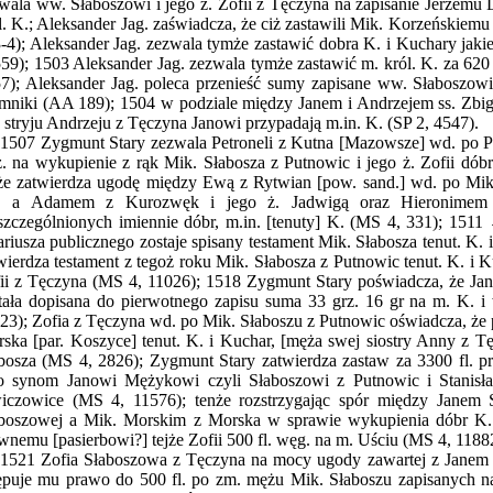
wala ww. Słaboszowi i jego ż. Zofii z Tęczyna na zapisanie Jerzemu 
l. K.; Aleksander Jag. zaświadcza, że ciż zastawili Mik. Korzeńskiemu
-4); Aleksander Jag. zezwala tymże zastawić dobra K. i Kuchary j
559); 1503 Aleksander Jag. zezwala tymże zastawić m. król. K. za 620
7); Aleksander Jag. poleca przenieść sumy zapisane ww. Słaboszow
mniki (AA 189); 1504 w podziale między Janem i Andrzejem ss. Zbig
 stryju Andrzeju z Tęczyna Janowi przypadają m.in. K. (SP 2, 4547).
1507 Zygmunt Stary zezwala Petroneli z Kutna [Mazowsze] wd. po
z. na wykupienie z rąk Mik. Słabosza z Putnowic i jego ż. Zofii dób
że zatwierdza ugodę między Ewą z Rytwian [pow. sand.] wd. po Mik
b. a Adamem z Kurozwęk i jego ż. Jadwigą oraz Hieronimem 
zczególnionych imiennie dóbr, m.in. [tenuty] K. (MS 4, 331); 151
ariusza publicznego zostaje spisany testament Mik. Słabosza tenut. K
wierdza testament z tegoż roku Mik. Słabosza z Putnowic tenut. K. i
ii z Tęczyna (MS 4, 11026); 1518 Zygmunt Stary poświadcza, że Ja
tała dopisana do pierwotnego zapisu suma 33 grz. 16 gr na m. K. 
23); Zofia z Tęczyna wd. po Mik. Słaboszu z Putnowic oświadcza, że 
ska [par. Koszyce] tenut. K. i Kuchar, [męża swej siostry Anny z Tę
bosza (MS 4, 2826); Zygmunt Stary zatwierdza zastaw za 3300 fl. p
o synom Janowi Mężykowi czyli Słaboszowi z Putnowic i Stanis
iczowice (MS 4, 11576); tenże rozstrzygając spór między Janem
boszowej a Mik. Morskim z Morska w sprawie wykupienia dóbr K.
wnemu [pasierbowi?] tejże Zofii 500 fl. węg. na m. Uściu (MS 4, 1188
1521 Zofia Słaboszowa z Tęczyna na mocy ugody zawartej z Janem
ępuje mu prawo do 500 fl. po zm. mężu Mik. Słaboszu zapisanych n