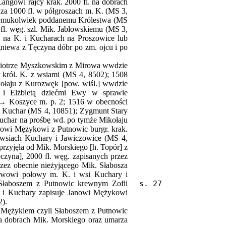
Langowi rajcy krak. 2000 fl. na dobrach
 za 1000 fl. w półgroszach m. K. (MS 3,
akiemukolwiek poddanemu Królestwa (MS
 fl. węg. szl. Mik. Jabłowskiemu (MS 3,
i na K. i Kucharach na Proszowice lub
niewa z Tęczyna dóbr po zm. ojcu i po
 Piotrze Myszkowskim z Mirowa wwdzie
r król. K. z wsiami (MS 4, 8502); 1508
ołaju z Kurozwęk [pow. wiśl.] wwdzie
i Elżbietą dziećmi Ewy w sprawie
1 → Koszyce m. p. 2; 1516 w obecności
. i Kuchar (MS 4, 10851); Zygmunt Stary
 Kuchar na prośbę wd. po tymże Mikołaju
nowi Mężykowi z Putnowic burgr. krak.
i wsiach Kuchary i Jawiczowice (MS 4,
przyjęła od Mik. Morskiego [h. Topór] z
czyna], 2000 fl. węg. zapisanych przez
rzez obecnie nieżyjącego Mik. Słabosza
ławowi połowy m. K. i wsi Kuchary i
 Słaboszem
z Putnowic krewnym Zofii
 i Kuchary zapisuje Janowi Mężykowi
2).
 Mężykiem czyli Słaboszem z Putnowic
a dobrach Mik. Morskiego oraz umarza