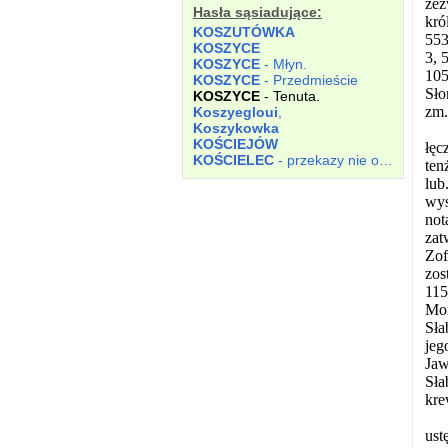
zez
Hasła sąsiadujące:
kró
KOSZUTÓWKA
553
KOSZYCE
3, 
KOSZYCE
- Młyn.
105
KOSZYCE
- Przedmieście
Sło
KOSZYCE
- Tenuta.
zm.
Koszyegloui
,
Koszykowka
KOŚCIEJÓW
łęc
KOŚCIELEC
- przekazy nie określone.
ten
lu
wys
not
zat
Zof
zos
115
Mor
Sła
jeg
Jaw
Sła
kre
ust