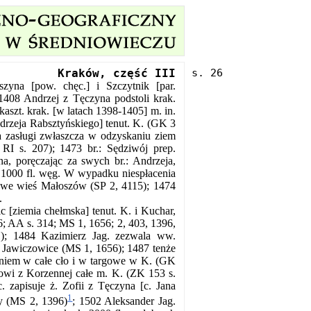
Kraków, część III
zyna [pow. chęc.] i Szczytnik [par.
1408 Andrzej z Tęczyna podstoli krak.
aszt. krak. [w latach 1398-1405] m. in.
ndrzeja Rabsztyńskiego] tenut. K. (GK 3
a zasługi zwłaszcza w odzyskaniu ziem
I s. 207); 1473 br.: Sędziwój prep.
na, poręczając za swych br.: Andrzeja,
 1000 fl. węg. W wypadku niespłacenia
 we wieś Małoszów (SP 2, 4115); 1474
.
 [ziemia chełmska] tenut. K. i Kuchar,
6; AA s. 314; MS 1, 1656; 2, 403, 1396,
1); 1484 Kazimierz Jag. zezwala ww.
 Jawiczowice (MS 1, 1656); 1487 tenże
niem w całe cło i w targowe w K. (GK
ajowi z Korzennej całe m. K. (ZK 153 s.
. zapisuje ż. Zofii z Tęczyna [c. Jana
1
ry (MS 2, 1396)
; 1502 Aleksander Jag.