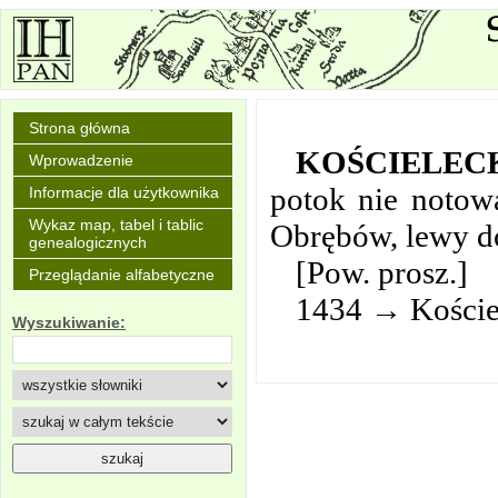
Strona główna
KOŚCIELEC
Wprowadzenie
potok nie noto
Informacje dla użytkownika
Wykaz map, tabel i tablic
Obrębów, lewy d
genealogicznych
[Pow. prosz.]
Przeglądanie alfabetyczne
1434 → Kościel
Wyszukiwanie: