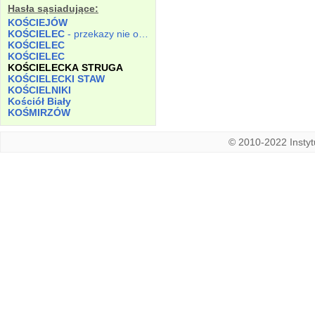
Hasła sąsiadujące:
KOŚCIEJÓW
KOŚCIELEC
- przekazy nie określone.
KOŚCIELEC
KOŚCIELEC
KOŚCIELECKA
STRUGA
KOŚCIELECKI
STAW
KOŚCIELNIKI
Kościół
Biały
KOŚMIRZÓW
© 2010-2022 Instytu