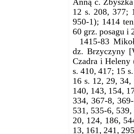
Anną c. Zbyszka 
12 s. 208, 377; 
950-1); 1414 ten
60 grz. posagu i 
1415-83 Mikoł
dz. Brzyczyny [W
Czadra i Heleny 
s. 410, 417; 15 s
16 s. 12, 29, 34,
140, 143, 154, 1
334, 367-8, 369-
531, 535-6, 539, 
20, 124, 186, 54
13, 161, 241, 295