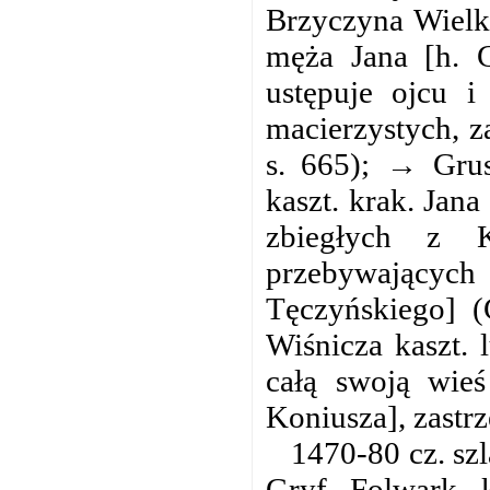
Brzyczyna Wielka
męża Jana [h. G
ustępuje ojcu i
macierzystych, z
s. 665); → Grus
kaszt. krak. Jan
zbiegłych z 
przebywającyc
Tęczyńskiego] 
Wiśnicza kaszt. 
całą swoją wieś
Koniusza], zastrz
1470-80 cz. sz
Gryf. Folwark, 