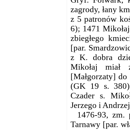
zagrody, łany km
z 5 patronów ko
6); 1471 Mikołaj
zbiegłego kmiec
[par. Smardzowic
z K. dobra dzi
Mikołaj miał 
[Małgorzaty] do 
(GK 19 s. 380)
Czader s. Miko
Jerzego i Andrzej
1476-93, zm. 
Tarnawy [par. wł