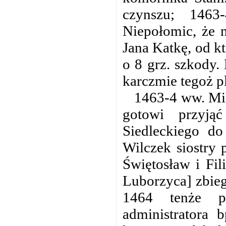
czynszu; 1463
Niepołomic, że 
Jana Katkę, od kt
o 8 grz. szkody.
karczmie tegoż p
1463-4 ww. Mik
gotowi przyjąć
Siedleckiego do
Wilczek siostry 
Świętosław i Fil
Luborzyca] zbieg
1464 tenże p
administratora 