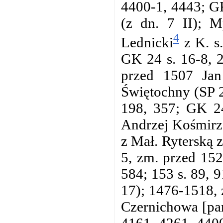
4400-1, 4443; GK
(z dn. 7 II); M
4
Lednicki
z K. s
GK 24 s. 16-8, 2
przed 1507 Jan
Świętochny (SP 2
198, 357; GK 24
Andrzej Kośmirzo
z Mał. Ryterską
5, zm. przed 152
584; 153 s. 89, 9
17); 1476-1518, 
Czernichowa [par
4161, 4261, 4400