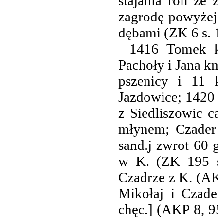
stajania roli ze
zagrodę powyżej 
dębami (ZK 6 s. 
1416 Tomek k
Pachoły i Jana k
pszenicy i 11
Jazdowice; 1420 
z Siedliszowic c
młynem; Czader 
sand.j zwrot 60 
w K. (ZK 195 s
Czadrze z K. (AKP
Mikołaj i Czade
chęc.] (AKP 8, 9