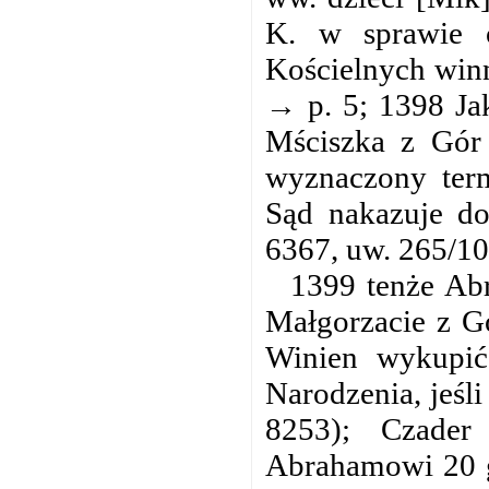
K. w sprawie 
Kościelnych winn
→ p. 5; 1398 Jak
Mściszka z Gór 
wyznaczony ter
Sąd nakazuje do
6367, uw. 265/10
1399 tenże Ab
Małgorzacie z Gó
Winien wykupić
Narodzenia, jeśli
8253); Czader
Abrahamowi 20 g