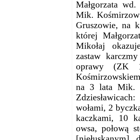
Małgorzata wd.
Mik. Kośmirzows
Gruszowie, na k
której Małgorz
Mikołaj okazuj
zastaw karczmy
oprawy (ZK 1
Kośmirzowskiemg
na 3 lata Mik. 
Zdziesławicach: 
wołami, 2 byczka
kaczkami, 10 k
owsa, połową st
[niełuskanym], 