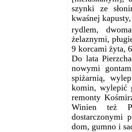
szynki ze słoni
kwaśnej kapusty,
rydlem, dwoma
żelaznymi, pług
9 korcami żyta, 
Do lata Pierzch
nowymi gontami
spiżarnią, wyle
komin, wylepić 
remonty Kośmirz
Winien też Pi
dostarczonymi p
dom, gumno i sad