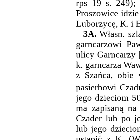
rps 19 s. 249);
Proszowice idzi
Luborzycę, K. i 
3A.
Własn. szl
garncarzowi Pa
ulicy Garncarzy 
k. garncarza Waw
z Szańca, obie 
pasierbowi Czad
jego dzieciom 50
ma zapisaną na 
Czader lub po je
lub jego dziecio
ustąpić z K. (W