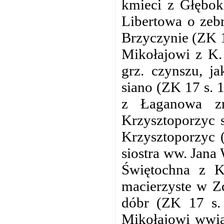
kmieci z Głębok
Libertowa o zebr
Brzyczynie (ZK 16
Mikołajowi z K.
grz. czynszu, j
siano (ZK 17 s. 
z Łaganowa zrz
Krzysztoporzyc 
Krzysztoporzyc 
siostra ww. Jana
Świętochna z K.
macierzyste w Zd
dóbr (ZK 17 s.
Mikołajowi wwią