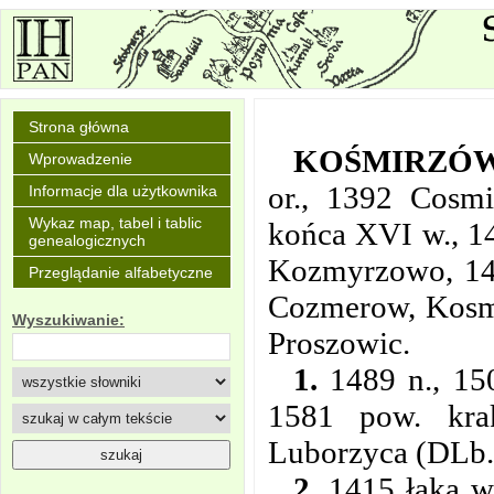
Strona główna
KOŚMIRZÓ
Wprowadzenie
or., 1392 Cosm
Informacje dla użytkownika
Wykaz map, tabel i tablic
końca XVI w., 1
genealogicznych
Kozmyrzowo, 14
Przeglądanie alfabetyczne
Cozmerow, Kosm
Wyszukiwanie:
Proszowic.
1.
1489 n., 150
1581 pow. krak
Luborzyca (DLb. 
2.
1415 łąka w 