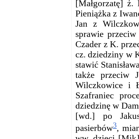
[Małgorzatę] ż. 
Pieniążka z Iwan
Jan z Wilczko
sprawie przeciw
Czader z K. prz
cz. dziedziny w 
stawić Stanisław
także przeciw 
Wilczkowice i Ł
Szafraniec proc
dziedzinę w Dami
[wd.] po Jak
3
pasierbów
, mia
ww. dzieci [Mik]