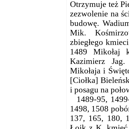
Otrzymuje też Pi
zezwolenie na śc
budowę. Wadium
Mik. Kośmirz
zbiegłego kmieci
1489 Mikołaj 
Kazimierz Jag.
Mikołaja i Święt
[Ciołka] Bieleńs
i posagu na poło
1489-95, 1499-
1498, 1508 pobór 
137, 165, 180, 
Łojk z K. kmieć