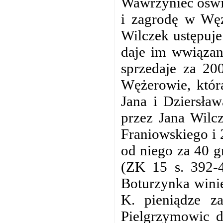
Wawrzyniec oświ
i zagrodę w Węż
Wilczek ustępuje
daje im wwiązan
sprzedaje za 20
Wężerowie, któr
Jana i Dziersła
przez Jana Wilc
Franiowskiego i 
od niego za 40 g
(ZK 15 s. 392-4
Boturzynka winie
K. pieniądze z
Pielgrzymowic d