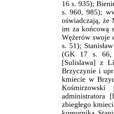
16 s. 935); Bien
s. 960, 985); w
oświadczają, że 
im za końcową s
Wężerów swoje c
s. 51); Stanisła
(GK 17 s. 66, 
[Sulislawa] z L
Brzyczynie i upr
kmiecie w Brzyc
Kośmirzowski
administratora 
zbiegłego kmieci
komornika Stani