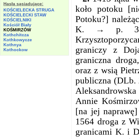
Hasła sąsiadujące:
koło potoku [n
KOŚCIELECKA
STRUGA
KOŚCIELECKI
STAW
Potoku?] należą
KOŚCIELNIKI
Kościół
Biały
K. → p. 3;
KOŚMIRZÓW
Kothchitcza
Krzysztoporzycam
Kothkowycze
Kothnya
graniczy z Doj
Kothockow
graniczna droga
oraz z wsią Piet
publiczna (DLb. 
Aleksandrowska 
Annie Kośmirzow
[na jej naprawę
1564 droga z Wi
granicami K. i 