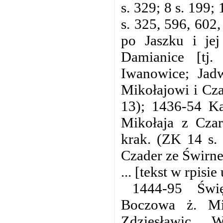
s. 329; 8 s. 199;
s. 325, 596, 602
po Jaszku i jej
Damianice [tj
Iwanowice; Jad
Mikołajowi i Cza
13); 1436-54 Ka
Mikołaja z Czar
krak. (ZK 14 s. 
Czader ze Świrne
... [tekst w rpis
1444-95 Świ
Boczowa ż. Mi
Zdziesławic, 