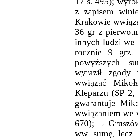
17 s. 495); wyro
z zapisem wini
Krakowie wwiązan
36 gr z pierwotn
innych ludzi we 
rocznie 9 grz.
powyższych su
wyraził zgody 
wwiązać Mikoł
Kleparzu (SP 2,
gwarantuje Mik
wwiązaniem we w
670); → Gruszów,
ww. sumę, lecz 