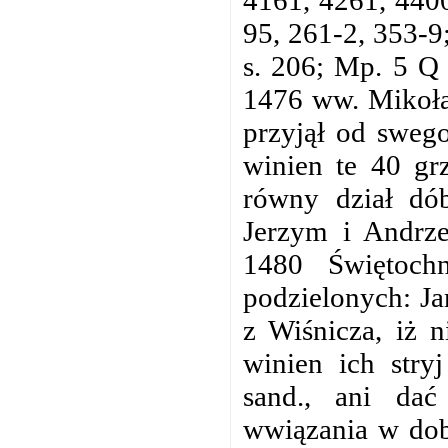
95, 261-2, 353-9
s. 206; Mp. 5 Q
1476 ww. Mikołaj
przyjął od swego
winien te 40 gr
równy dział dó
Jerzym i Andrz
1480 Świętoch
podzielonych: Ja
z Wiśnicza, iż n
winien ich str
sand., ani dać
wwiązania w dob