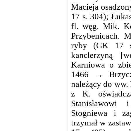
Macieja osadzony
17 s. 304); Łuka
fl. węg. Mik. 
Przybenicach. M
ryby (GK 17 s.
kanclerzyną [
Karniowa o zbie
1466 → Brzycz
należący do ww. 
z K. oświadcz
Stanisławowi 
Stogniewa i za
trzymał w zastaw