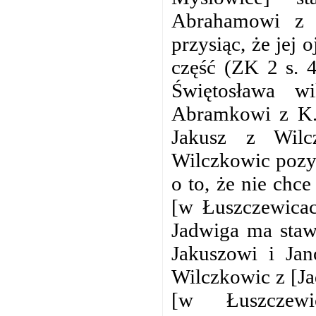
Abrahamowi z 
przysiąc, że jej 
część (ZK 2 s. 
Świętosława w
Abramkowi z K. 
Jakusz z Wilc
Wilczkowic pozy
o to, że nie chce
[w Łuszczewicac
Jadwiga ma staw
Jakuszowi i Ja
Wilczkowic z [Jad
[w Łuszczewi