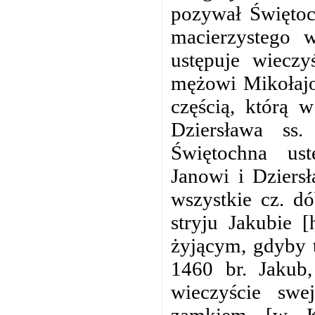
pozywał Świętoc
macierzystego 
ustępuje wieczy
mężowi Mikołajo
częścią, którą 
Dziersława ss.
Świętochna us
Janowi i Dziers
wszystkie cz. dó
stryju Jakubie 
żyjącym, gdyby 
1460 br. Jakub,
wieczyście sw
zamkiem [w K