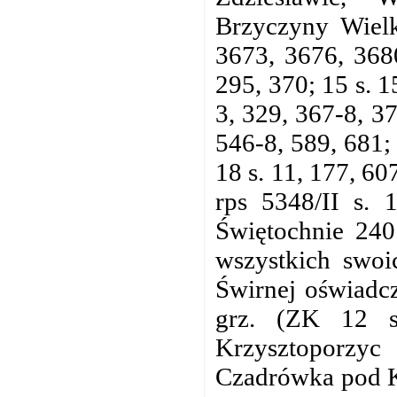
Brzyczyny Wielk
3673, 3676, 368
295, 370; 15 s. 1
3, 329, 367-8, 3
546-8, 589, 681;
18 s. 11, 177, 60
rps 5348/II s. 
Świętochnie 240
wszystkich swoi
Świrnej oświadcz
grz. (ZK 12 s
Krzysztoporzyc 
Czadrówka pod K