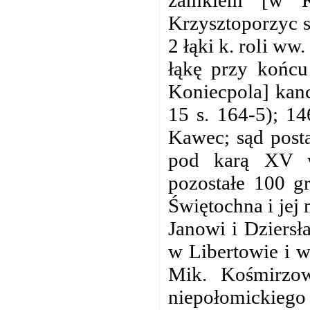
Krzysztoporzyc 
2 łąki k. roli ww
łąkę przy końcu
Koniecpola] kan
15 s. 164-5); 1
Kawec; sąd post
pod karą XV w
pozostałe 100 g
Świętochna i jej 
Janowi i Dziersł
w Libertowie i w
Mik. Kośmirzo
niepołomickiego