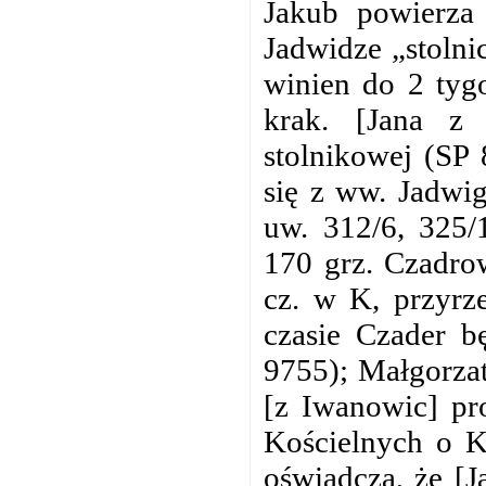
Jakub powierza
Jadwidze „stoln
winien do 2 tyg
krak. [Jana z
stolnikowej (SP
się z ww. Jadwi
uw. 312/6, 325/
170 grz. Czadrow
cz. w K, przyrz
czasie Czader b
9755); Małgorzat
[z Iwanowic] pr
Kościelnych o K
oświadcza, że [J