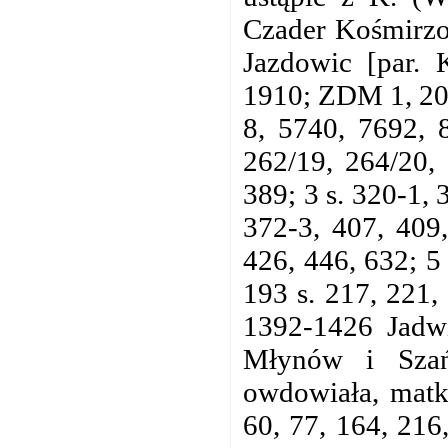
Czader Kośmirzo
Jazdowic [par. 
1910; ZDM 1, 208
8, 5740, 7692, 
262/19, 264/20,
389; 3 s. 320-1, 
372-3, 407, 409,
426, 446, 632; 5 
193 s. 217, 221,
1392-1426 Jadwi
Młynów i Szań
owdowiała, matka
60, 77, 164, 216