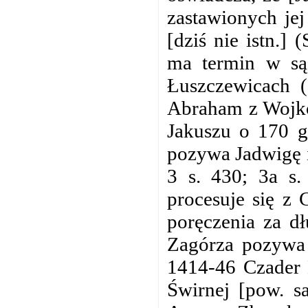
zastawionych je
[dziś nie istn.]
ma termin w s
Łuszczewicach (
Abraham z Wojko
Jakuszu o 170 g
pozywa Jadwigę i
3 s. 430; 3a s.
procesuje się z 
poręczenia za d
Zagórza pozywa 
1414-46 Czader 
Świrnej [pow. s