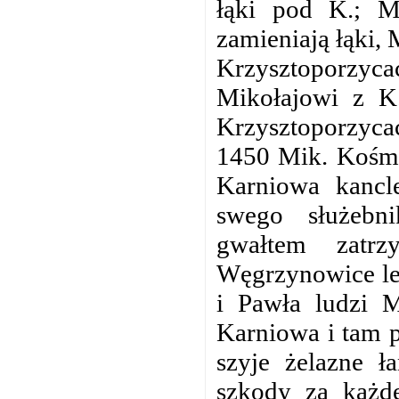
łąki pod K.; M
zamieniają łąki,
Krzysztoporzyca
Mikołajowi z K.
Krzysztoporzyc
1450 Mik. Kośmi
Karniowa kancl
swego służebni
gwałtem zatrz
Węgrzynowice leż
i Pawła ludzi M
Karniowa i tam p
szyje żelazne ł
szkody za każd