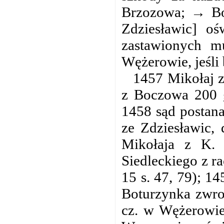
Brzozowa; → Boc
Zdziesławic] oś
zastawionych m
Wężerowie, jeśli 
1457 Mikołaj z
z Boczowa 200 g
1458 sąd postana
ze Zdziesławic,
Mikołaja z K. 
Siedleckiego z r
15 s. 47, 79); 1
Boturzynka zwro
cz. w Wężerowie