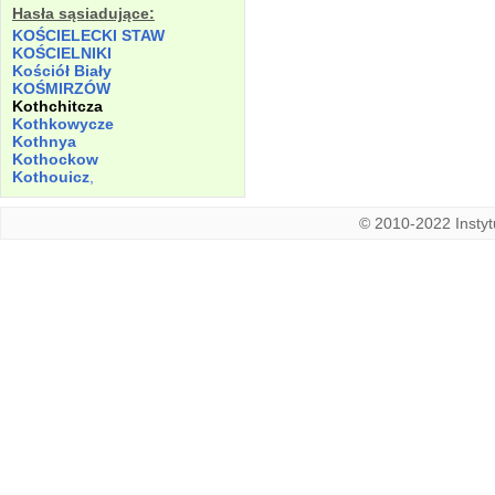
Hasła sąsiadujące:
KOŚCIELECKI
STAW
KOŚCIELNIKI
Kościół
Biały
KOŚMIRZÓW
Kothchitcza
Kothkowycze
Kothnya
Kothockow
Kothouicz
,
© 2010-2022 Instytu