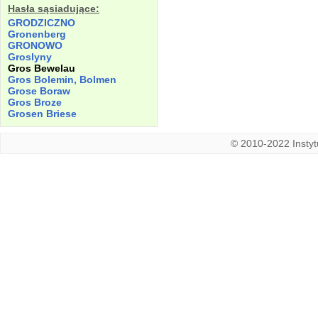
Hasła sąsiadujące:
GRODZICZNO
Gronenberg
GRONOWO
Groslyny
Gros Bewelau
Gros Bolemin, Bolmen
Grose Boraw
Gros Broze
Grosen Briese
© 2010-2022 Instytu