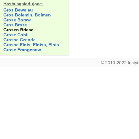
Hasła sąsiadujące:
Gros Bewelau
Gros Bolemin, Bolmen
Grose Boraw
Gros Broze
Grosen Briese
Grose Cobil
Grosse
Czende
Grosse Elnis, Elniss, Elnischcz
Grose Frangenaw
© 2010-2022 Instytu