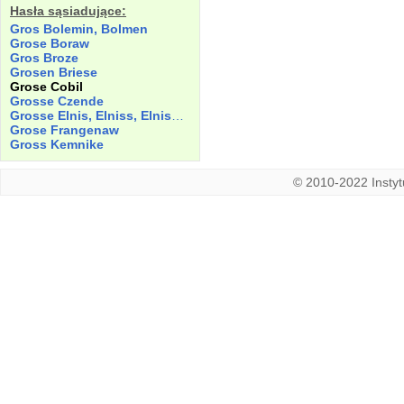
Hasła sąsiadujące:
Gros Bolemin, Bolmen
Grose Boraw
Gros Broze
Grosen Briese
Grose Cobil
Grosse
Czende
Grosse Elnis, Elniss, Elnischcz
Grose Frangenaw
Gross Kemnike
© 2010-2022 Instytu