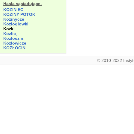
Hasła sąsiadujące:
KOZINIEC
KOZINY
POTOK
Kozinycze
Kozioglowki
Kozki
Kozlic
,
Kozloczin
,
Kozlowicze
KOZŁOCIN
© 2010-2022 Instytu