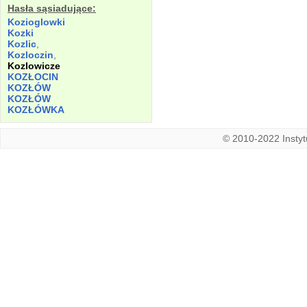
Hasła sąsiadujące:
Kozioglowki
Kozki
Kozlic
,
Kozloczin
,
Kozlowicze
KOZŁOCIN
KOZŁÓW
KOZŁÓW
KOZŁÓWKA
© 2010-2022 Instytu