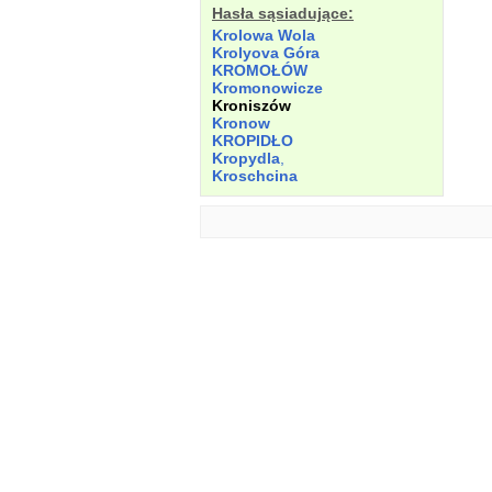
Hasła sąsiadujące:
Krolowa
Wola
Krolyova Góra
KROMOŁÓW
Kromonowicze
Kroniszów
Kronow
KROPIDŁO
Kropydla
,
Kroschcina