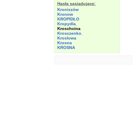
Hasła sąsiadujące:
Kroniszów
Kronow
KROPIDŁO
Kropydla
,
Kroschcina
Krosczenko
,
Kroslowa
Krosna
KROSNA