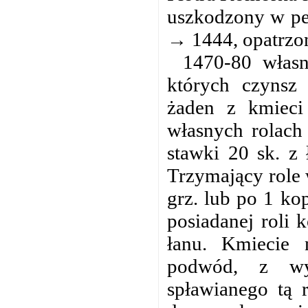
uszkodzony w pe
→ 1444, opatrzo
1470-80 własn
których czynsz 
żaden z kmieci 
własnych rolach 
stawki 20 sk. z 
Trzymający role 
grz. lub po 1 kop
posiadanej roli 
łanu. Kmiecie 
podwód, z wy
spławianego tą 