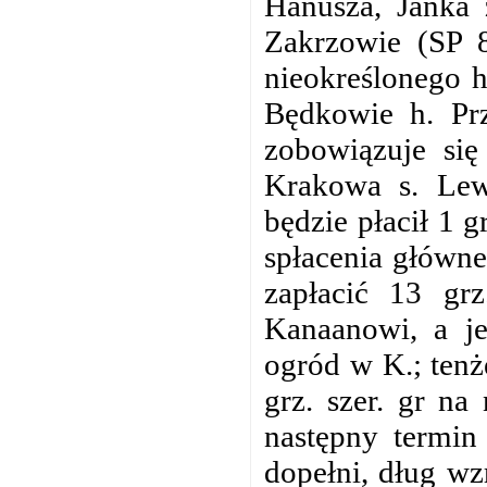
Hanusza, Janka 
Zakrzowie (SP 8
nieokreślonego 
Będkowie h. Prz
zobowiązuje si
Krakowa s. Lew
będzie płacił 1 
spłacenia główne
zapłacić 13 gr
Kanaanowi, a je
ogród w K.; tenż
grz. szer. gr na
następny termin
dopełni, dług wz