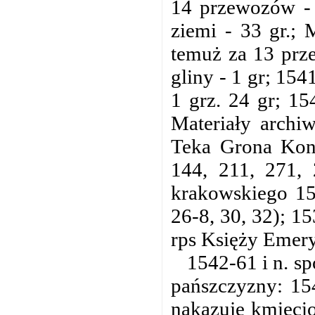
14 przewozów - 
ziemi - 33 gr.;
temuż za 13 prz
gliny - 1 gr; 15
1 grz. 24 gr; 15
Materiały archi
Teka Grona Kons
144, 211, 271,
krakowskiego 15
26-8, 30, 32); 1
rps Księży Emery
1542-61 i n. sp
pańszczyzny: 15
nakazuje kmiecio