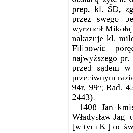
prep. kl. ŚD, z
przez swego pe
wyrzucił Mikołaj
nakazuje kl. mil
Filipowic po
najwyższego pr.
przed sądem w
przeciwnym razie
94r, 99r; Rad. 
2443).
1408 Jan kmi
Władysław Jag. 
[w tym K.] od św