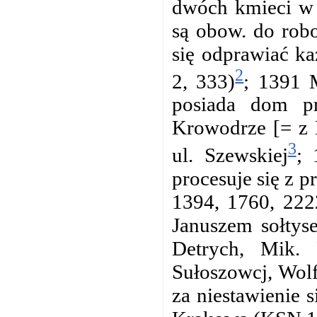
dwóch kmieci w 
są obow. do robo
się odprawiać ka
2
2, 333)
; 1391 
posiada dom pr
Krowodrze [= z 
3
ul. Szewskiej
; 
procesuje się z 
1394, 1760, 222
Januszem sołtys
Detrych, Mik. 
Sułoszowcj, Wol
za niestawienie 