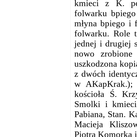
kmieci z K. po
folwarku bpiego
młyna bpiego i f
folwarku. Role t
jednej i drugiej 
nowo zrobione
uszkodzona kopi
z dwóch identyc
w AKapKrak.); 
kościoła Ś. Kr
Smolki i kmiec
Pabiana, Stan. K
Macieja Kliszow
Piotra Komorka i