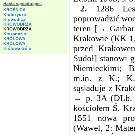
Hasła sąsiadujące:
2.
1286 Lesz
KROŚNICA
Krotczycze
poprowadzić wodę
Krowodrza
KROWODRZA
teren [→ Garbar
KROWODRZA
Krozanczin
Krakowie (KK 1, 
KRÓLOWA
KRÓLOWA
przed Krakowem
Królowa
Góra
Sudoł] stanowi 
Niemieckimi; B
m.in. z K.; K
sąsiaduje z Krak
→ p. 3A (DLb. 1
kościołem Ś. Krz
1551 nowa pro
(Wawel, 2: Mater