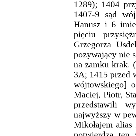
1289); 1404 prz
1407-9 sąd wój
Hanusz i 6 imi
pięciu przysię
Grzegorza Usdek
pozywający nie s
na zamku krak. 
3A; 1415 przed w
wójtowskiego] or
Maciej, Piotr, S
przedstawili 
najwyższy w pew
Mikołajem alias
potwierdza ten 