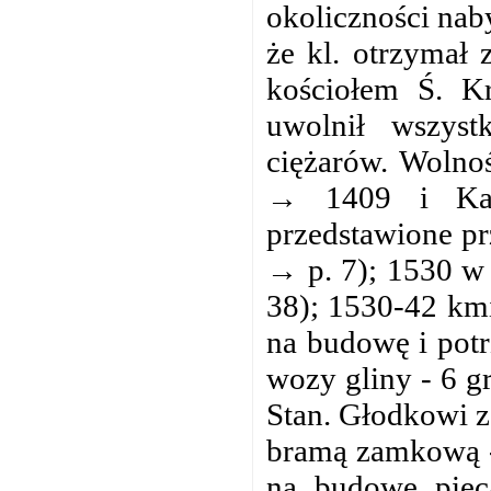
okoliczności naby
że kl. otrzymał
kościołem Ś. K
uwolnił wszys
ciężarów. Wolnoś
→ 1409 i Kaz
przedstawione pr
→ p. 7); 1530 w 
38); 1530-42 km
na budowę i potr
wozy gliny - 6 g
Stan. Głodkowi z
bramą zamkową -
na budowę pieca