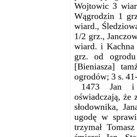
Wojtowic 3 wiard
Wągrodzin 1 gr
wiard., Śledziowa
1/2 grz., Janczo
wiard. i Kachna 
grz. od ogrod
[Bieniasza] ta
ogrodów; 3 s. 41-
1473 Jan i 
oświadczają, że 
słodownika, Jan
ugodę w sprawie
trzymał Tomasz 
śmierci Jan. St