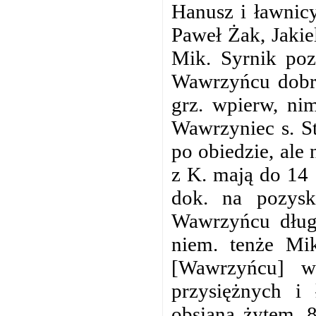
Hanusz i ławnicy
Paweł Żak, Jakie
Mik. Syrnik poz
Wawrzyńcu dobr
grz. wpierw, nim
Wawrzyniec s. St
po obiedzie, ale 
z K. mają do 14
dok. na pozysk
Wawrzyńcu dług
niem. tenże Mik
[Wawrzyńcu] w
przysiężnych i
obsianą żytem, 8