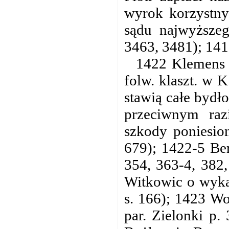
wyrok korzystny 
sądu najwyższe
3463, 3481); 141
1422 Klemens z
folw. klaszt. w 
stawią całe bydł
przeciwnym razi
szkody poniesio
679); 1422-5 Ber
354, 363-4, 382,
Witkowic o wykas
s. 166); 1423 W
par. Zielonki p.