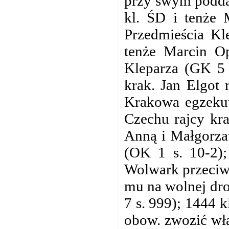
przy swym poddan
kl. ŚD i tenże 
Przedmieścia Kl
tenże Marcin Op
Kleparza (GK 5 s
krak. Jan Elgot
Krakowa egzekut
Czechu rajcy kra
Anną i Małgorza
(OK 1 s. 10-2);
Wolwark przeciwk
mu na wolnej dro
7 s. 999); 1444 
obow. zwozić wł