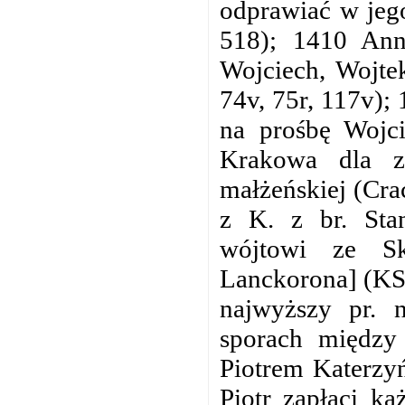
odprawiać w jego
518); 1410 An
Wojciech, Wojte
74v, 75r, 117v);
na prośbę Wojc
Krakowa dla z
małżeńskiej (Cra
z K. z br. Sta
wójtowi ze Sk
Lanckorona] (KS
najwyższy pr.
sporach między
Piotrem Katerzyń
Piotr zapłaci k