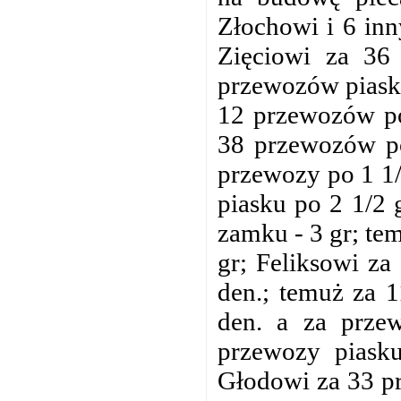
Złochowi i 6 inn
Zięciowi za 36
przewozów piasku
12 przewozów po
38 przewozów po
przewozy po 1 1/
piasku po 2 1/2 
zamku - 3 gr; te
gr; Feliksowi za
den.; temuż za 
den. a za prze
przewozy piasku
Głodowi za 33 pr