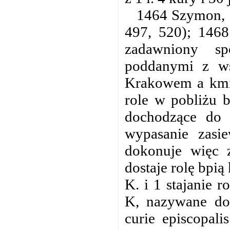
1464 Szymon, S
497, 520); 1468
zadawniony sp
poddanymi z ws
Krakowem a kmie
role w pobliżu 
dochodzące do 
wypasanie zasi
dokonuje więc z
dostaje rolę bpi
K. i 1 stajanie 
K, nazywane dot
curie episcopali