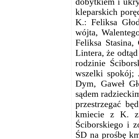
dobytkiem i ukr
kleparskich porę
K.: Feliksa Gło
wójta, Walenteg
Feliksa Stasina,
Lintera, że odtą
rodzinie Ścibor
wszelki spokój; 
Dym, Gaweł Głó
sądem radzieckim
przestrzegać bę
kmiecie z K. z
Ściborskiego i z
ŚD na prośbę kmi