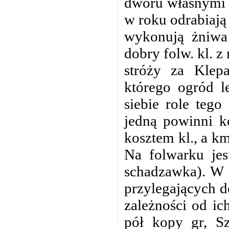
dworu własnymi 
w roku odrabiają 
wykonują żniwa 
dobry folw. kl. 
stróży za Klep
którego ogród le
siebie role tego
jedną powinni k
kosztem kl., a k
Na folwarku jes
schadzawka). W K
przylegających 
zależności od ic
pół kopy gr, Sz