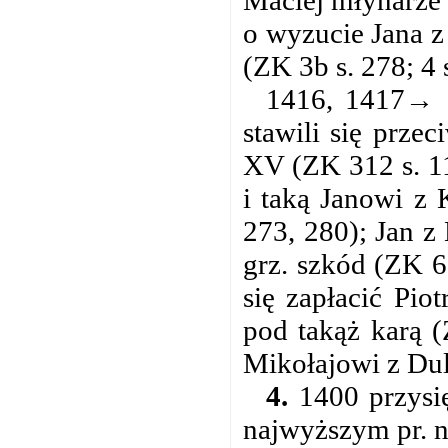
Maciej młynarze
o wyzucie Jana z
(ZK 3b s. 278; 4 
1416, 1417→ G
stawili się prze
XV (ZK 312 s. 1
i taką Janowi z 
273, 280); Jan z
grz. szkód (ZK 6
się zapłacić Pio
pod takąż karą (
Mikołajowi z Dul
4.
1400 przysię
najwyższym pr. n