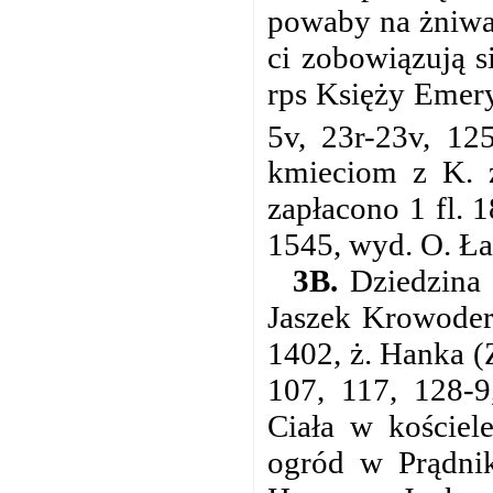
powaby na żniwa 
ci zobowiązują s
rps Księży Emery
5v, 23r-23v, 12
kmieciom z K. z
zapłacono 1 fl. 
1545, wyd. O. Łas
3B.
Dziedzina s
Jaszek Krowoder
1402, ż. Hanka (Z
107, 117, 128-9
Ciała w koście
ogród w Prądni