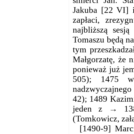
Jakuba [22 VI] i
zapłaci, zrezy
najbliższą sesj
Tomaszu będą nal
tym przeszkadzał
Małgorzatę, że 
ponieważ już jem
505); 1475 w
nadzwyczajnego 
42); 1489 Kazimi
jeden z → 13
(Tomkowicz, załą
[1490-9] Marci