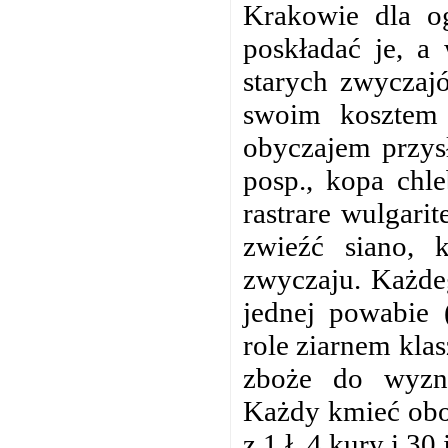
Krakowie dla og
poskładać je, a
starych zwyczajó
swoim kosztem 
obyczajem przysł
posp., kopa chl
rastrare wulgari
zwieźć siano,
zwyczaju. Każdeg
jednej powabie 
role ziarnem kla
zboże do wyzna
Każdy kmieć obo
z 1 ł. 4 kury i 30