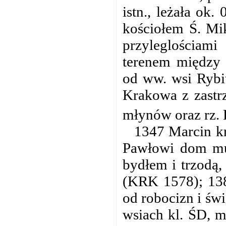
istn., leżała ok
kościołem Ś. Mi
przyleglościa
terenem między 
od ww. wsi Rybit
Krakowa z zastrz
młynów oraz rz. 
1347 Marcin kr
Pawłowi dom mur
bydłem i trzodą,
(KRK 1578); 138
od robocizn i św
wsiach kl. ŚD, m