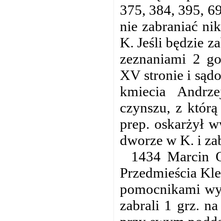
375, 384, 395, 6
nie zabraniać ni
K. Jeśli będzie z
zeznaniami 2 go
XV stronie i sąd
kmiecia Andrze
czynszu, z którą
prep. oskarżył w
dworze w K. i za
1434 Marcin O
Przedmieścia Kle
pomocnikami wyb
zabrali 1 grz. na