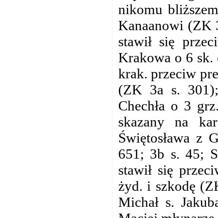
nikomu bliższem
Kanaanowi (ZK 3a
stawił się prze
Krakowa o 6 sk. 
krak. przeciw pr
(ZK 3a s. 301)
Chechła o 3 grz
skazany na kar
Świętosława z G
651; 3b s. 45; S
stawił się prze
żyd. i szkodę (Z
Michał s. Jakub