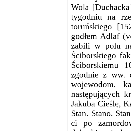
Wola [Duchacka]
tygodniu na rze
toruńskiego [15
godłem Adlaf (vo
zabili w polu 
Ściborskiego fak
Ściborskiemu 1
zgodnie z ww. d
wojewodom, ka
następujących k
Jakuba Cieślę, K
Stan. Stano, Sta
ci po zamordow