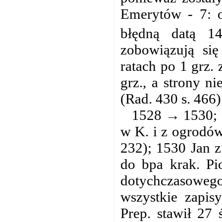
Emerytów - 7: o
błędną datą 14
zobowiązują się
ratach po 1 grz.
grz., a strony n
(Rad. 430 s. 466)
1528 → 1530; 1
w K. i z ogrodów
232); 1530 Jan z
do bpa krak. Pi
dotychczasoweg
wszystkie zapis
Prep. stawił 27 