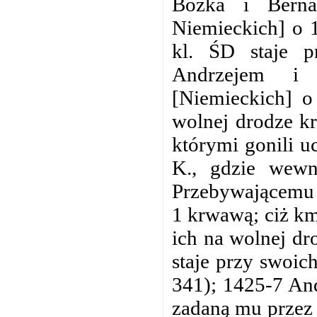
Bożka i Berna
Niemieckich] o 1
kl. ŚD staje 
Andrzejem i
[Niemieckich] o
wolnej drodze kr
którymi gonili u
K., gdzie wewn
Przebywającemu t
1 krwawą; ciż km
ich na wolnej dr
staje przy swoi
341); 1425-7 And
zadaną mu przez 