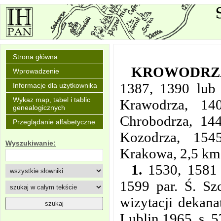
Strona główna
KROWODRZ
Wprowadzenie
1387, 1390 lub
Informacje dla użytkownika
Wykaz map, tabel i tablic
Krawodrza, 14
genealogicznych
Chrobodrza, 14
Przeglądanie alfabetyczne
Kozodrza, 154
Wyszukiwanie:
Krakowa, 2,5 km
1.
1530, 1581 p
1599 par. Ś. Sz
wizytacji dekan
Lublin 1965, s. 5