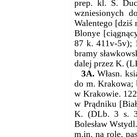
prep. kl. Ś. D
wzniesionych d
Walentego [dziś n
Blonye [ciągnąc
87 k. 411v-5v);
bramy sławkowski
dalej przez K. (L
3A.
Własn. ksi
do m. Krakowa; b
w Krakowie. 122
w Prądniku [Bia
K. (DLb. 3 s. 
Bolesław Wstydl.
m.in. na role, pa