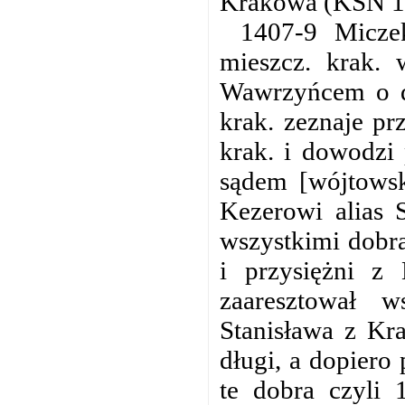
Krakowa (KSN 1
1407-9 Miczek
mieszcz. krak. 
Wawrzyńcem o d
krak. zeznaje p
krak. i dowodzi 
sądem [wójtows
Kezerowi alias 
wszystkimi dobr
i przysiężni z
zaaresztował 
Stanisława z Kr
długi, a dopiero 
te dobra czyli 