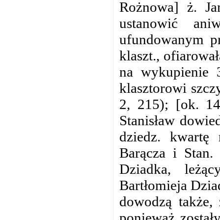
Rożnowa] ż. Ja
ustanowić ani
ufundowanym prz
klaszt., ofiarowa
na wykupienie 3
klasztorowi szcz
2, 215); [ok. 1
Stanisław dowied
dziedz. kwartę
Barącza i Stan.
Dziadka, leżą
Bartłomieja Dzia
dowodzą także, 
ponieważ został