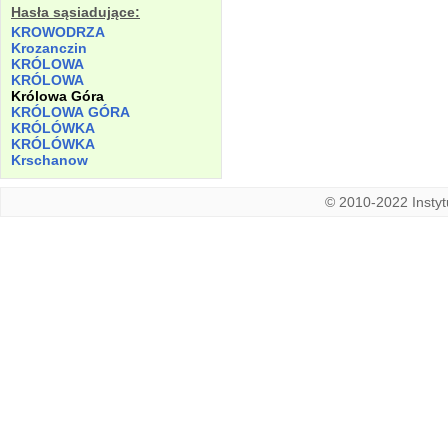
Hasła sąsiadujące:
KROWODRZA
Krozanczin
KRÓLOWA
KRÓLOWA
Królowa
Góra
KRÓLOWA
GÓRA
KRÓLÓWKA
KRÓLÓWKA
Krschanow
© 2010-2022 Instytu