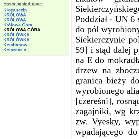
Hasła sąsiadujące:
Siekierczyńskieg
Krozanczin
KRÓLOWA
Poddział - UN 6 
KRÓLOWA
Królowa
Góra
do pól wyrobiony
KRÓLOWA
GÓRA
KRÓLÓWKA
Siekierczynie p
KRÓLÓWKA
Krschanow
59] i stąd dalej
Krsczaczini
,
na E do mokradł
drzew na zboczu
granica bieży d
wyrobionego alia
[czereśni], rosną
zagajniki, wg k
zw. Vyesky, wyp
wpadającego do