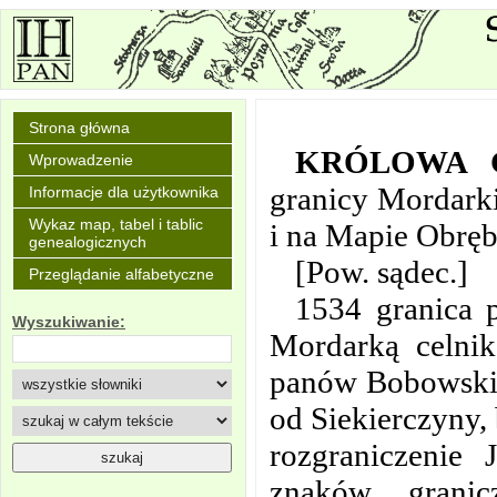
Strona główna
KRÓLOWA
Wprowadzenie
granicy Mordark
Informacje dla użytkownika
Wykaz map, tabel i tablic
i na Mapie Obrę
genealogicznych
[Pow. sądec.]
Przeglądanie alfabetyczne
1534 granica 
Wyszukiwanie:
Mordarką celnik
panów Bobowskic
od Siekierczyny,
rozgraniczenie
znaków grani