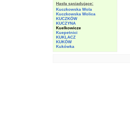
Hasła sąsiadujące:
Kuczkowska Wola
Kuczkowska Wolica
KUCZKÓW
KUCZYNA
Kuelkowicze
Kuepetnici
KUKLACZ
KUKÓW
Kukówka