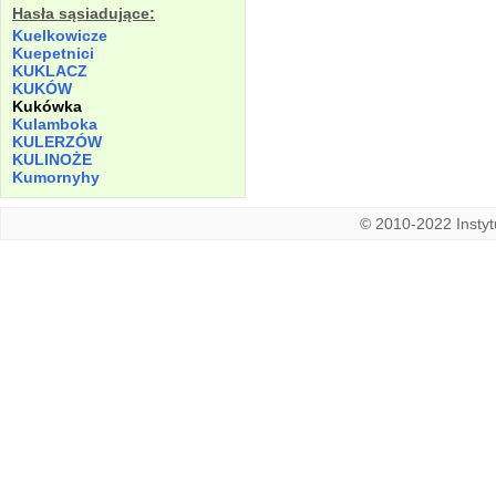
Hasła sąsiadujące:
Kuelkowicze
Kuepetnici
KUKLACZ
KUKÓW
Kukówka
Kulamboka
KULERZÓW
KULINOŻE
Kumornyhy
© 2010-2022 Instytu