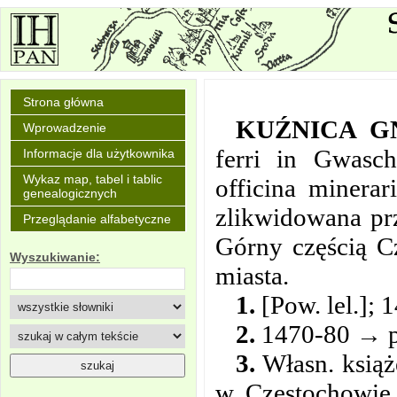
Strona główna
KUŹNICA G
Wprowadzenie
ferri in Gwasc
Informacje dla użytkownika
Wykaz map, tabel i tablic
officina minera
genealogicznych
zlikwidowana pr
Przeglądanie alfabetyczne
Górny częścią C
Wyszukiwanie:
miasta.
1.
[Pow. lel.]; 
2.
1470-80 → p
3.
Własn. książ
w Częstochowie.