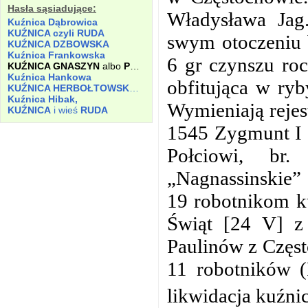
Hasła sąsiadujące:
Władysława Jag
Kuźnica Dąbrowica
KUŹNICA czyli RUDA
swym otoczeniu b
KUŹNICA DZBOWSKA
Kuźnica Frankowska
6 gr czynszu ro
KUŹNICA GNASZYN
albo
POŁEĆ
Kuźnica Hankowa
obfitująca w ryb
KUŹNICA HERBOŁTOWSKA,
później
PANKI
Kuźnica Hibak,
Wymieniają rejes
KUŹNICA
i wieś
RUDA
1545 Zygmunt I 
Połciowi, br
„Nagnassinskie” 
19 robotnikom k
Świąt [24 V] z
Paulinów z Częst
11 robotników (
likwidacja kuźni