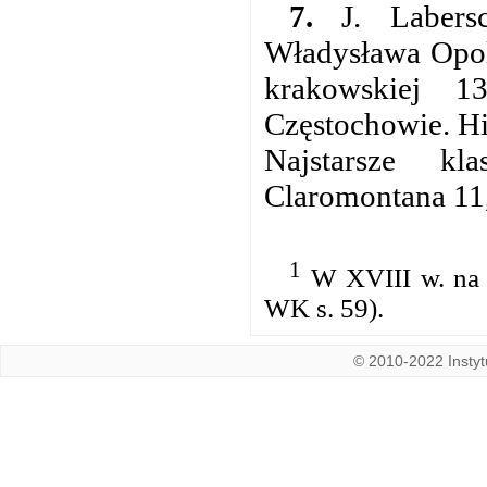
7.
J. Labersc
Władysława Opol
krakowskiej 
Częstochowie. His
Najstarsze kl
Claromontana 11,
1
W XVIII w. na 
WK s. 59).
© 2010-2022 Instytu