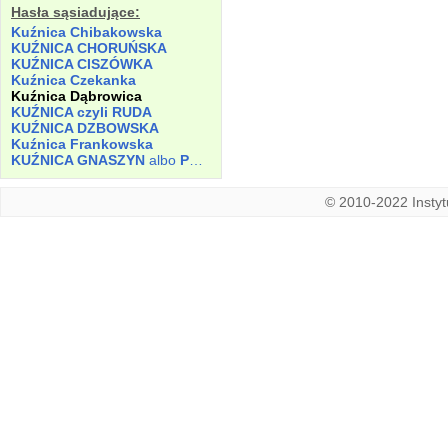
Hasła sąsiadujące:
Kuźnica Chibakowska
KUŹNICA CHORUŃSKA
KUŹNICA CISZÓWKA
Kuźnica Czekanka
Kuźnica Dąbrowica
KUŹNICA czyli RUDA
KUŹNICA DZBOWSKA
Kuźnica Frankowska
KUŹNICA GNASZYN
albo
POŁEĆ
© 2010-2022 Instytu