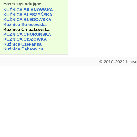
Hasła sąsiadujące:
KUŹNICA BILANOWSKA
KUŹNICA BŁESZYŃSKA
KUŹNICA BŁĘDOWSKA
Kuźnica Bolesowska
Kuźnica Chibakowska
KUŹNICA CHORUŃSKA
KUŹNICA CISZÓWKA
Kuźnica Czekanka
Kuźnica Dąbrowica
© 2010-2022 Instytu