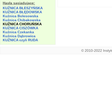
Hasła sąsiadujące:
KUŹNICA BŁESZYŃSKA
KUŹNICA BŁĘDOWSKA
Kuźnica Bolesowska
Kuźnica Chibakowska
KUŹNICA CHORUŃSKA
KUŹNICA CISZÓWKA
Kuźnica Czekanka
Kuźnica Dąbrowica
KUŹNICA czyli RUDA
© 2010-2022 Instytu