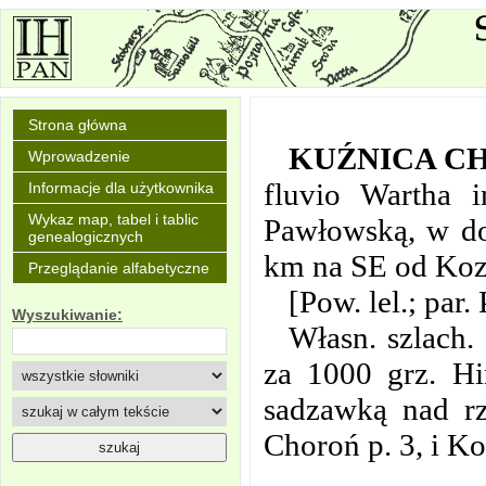
Strona główna
KUŹNICA C
Wprowadzenie
fluvio Wartha 
Informacje dla użytkownika
Wykaz map, tabel i tablic
Pawłowską, w do
genealogicznych
km na SE od Koz
Przeglądanie alfabetyczne
[Pow. lel.; pa
Wyszukiwanie:
Własn. szlach.
za 1000 grz. H
sadzawką nad r
Choroń p. 3, i K