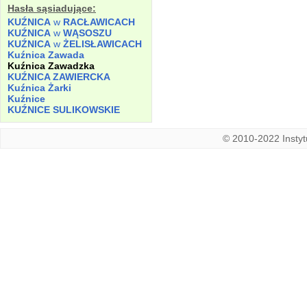
Hasła sąsiadujące:
KUŹNICA
w
RACŁAWICACH
KUŹNICA
w
WĄSOSZU
KUŹNICA
w
ŻELISŁAWICACH
Kuźnica Zawada
Kuźnica Zawadzka
KUŹNICA ZAWIERCKA
Kuźnica Żarki
Kuźnice
KUŹNICE SULIKOWSKIE
© 2010-2022 Instytu