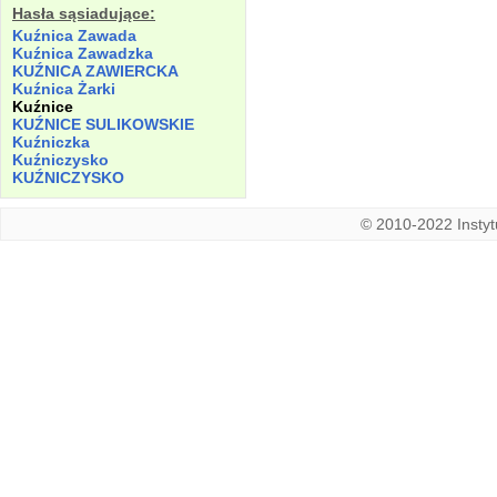
Hasła sąsiadujące:
Kuźnica Zawada
Kuźnica Zawadzka
KUŹNICA ZAWIERCKA
Kuźnica Żarki
Kuźnice
KUŹNICE SULIKOWSKIE
Kuźniczka
Kuźniczysko
KUŹNICZYSKO
© 2010-2022 Instytu