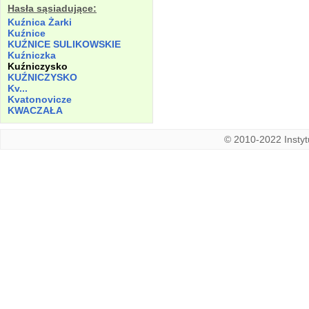
Hasła sąsiadujące:
Kuźnica Żarki
Kuźnice
KUŹNICE SULIKOWSKIE
Kuźniczka
Kuźniczysko
KUŹNICZYSKO
Kv...
Kvatonovicze
KWACZAŁA
© 2010-2022 Instytu