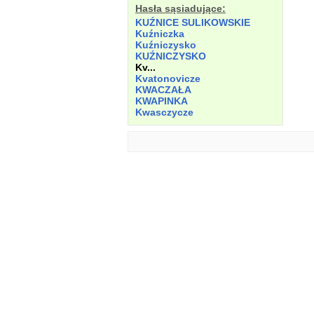
Hasła sąsiadujące:
KUŹNICE SULIKOWSKIE
Kuźniczka
Kuźniczysko
KUŹNICZYSKO
Kv...
Kvatonovicze
KWACZAŁA
KWAPINKA
Kwasczycze