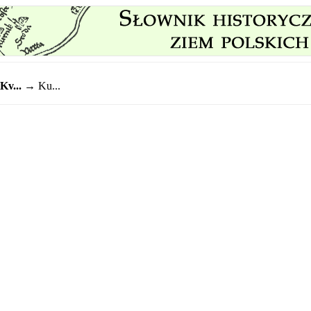
Kv...
→ Ku...