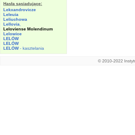
Hasła sąsiadujące:
Lekxandrovicze
Leleuia
Leliuchowa
Lellovia
,
Leloviense Molendinum
Lelowice
LELÓW
LELÓW
LELÓW
- kasztelania
© 2010-2022 Instytu