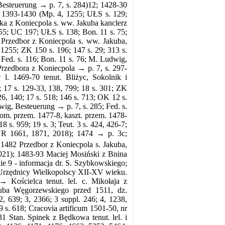
esteuerung → p. 7, s. 284)12; 1428-30
. 1393-1430 (Mp. 4, 1255; UŁS s. 129;
zka z Koniecpola s. ww. Jakuba kanclerz
1255; UC 197; UŁS s. 138; Bon. 11 s. 75;
Przedbor z Koniecpola s. ww. Jakuba,
, 1255; ZK 150 s. 196; 147 s. 29; 313 s.
 Fed. s. 116; Bon. 11 s. 76; M. Ludwig,
Przedbora z Koniecpola → p. 7, s. 297-
l. 1469-70 tenut. Bliżyc, Sokolnik i
 17 s. 129-33, 138, 799; 18 s. 301; ZK
26, 140; 17 s. 518; 146 s. 713; OK 12 s.
ig, Besteuerung → p. 7, s. 285; Fed. s.
kom. przem. 1477-8, kaszt. przem. 1478-
 s. 959; 19 s. 3; Teut. 3 s. 424, 426-7;
UR 1661, 1871, 2018); 1474 → p. 3c;
 1482 Przedbor z Koniecpola s. Jakuba,
 2021); 1483-93 Maciej Mosiński z Bnina
e 9 - informacja dr. S. Szybkowskiego;
; Urzędnicy Wielkopolscy XII-XV wieku.
Kościelca tenut. lel. c. Mikołaja z
uba Węgorzewskiego przed 1511, dz.
639; 3, 2366; 3 suppl. 246; 4, 1238,
9 s. 618; Cracovia artificum 1501-50, nr
1 Stan. Spinek z Będkowa tenut. lel. i