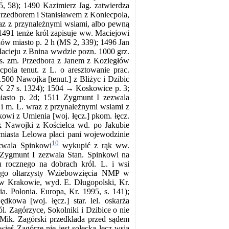
55, 58); 1490 Kazimierz Jag. zatwierdza
Przedborem i Stanisławem z Koniecpola,
raz z przynależnymi wsiami, albo pewną
491 tenże król zapisuje ww. Maciejowi
lów miasto p. 2 h (MS 2, 339); 1496 Jan
Macieju z Bnina wwdzie pozn. 1000 grz.
 ss. zm. Przedbora z Janem z Koziegłów
ola tenut. z L. o aresztowanie prac.
00 Nawojka [tenut.] z Bliżyc i Dzibic
GK 27 s. 1324); 1504 → Koskowice p. 3;
asto p. 2d; 1511 Zygmunt I zezwala
 i m. L. wraz z przynależnymi wsiami z
owi z Umienia [woj. łęcz.] pkom. łęcz.
ąk Nawojki z Kościelca wd. po Jakubie
iasta Lelowa płaci pani wojewodzinie
10
zwala Spinkowi
wykupić z rąk ww.
Zygmunt I zezwala Stan. Spinkowi na
 rocznego na dobrach król. L. i wsi
wego ołtarzysty Wziebowzięcia NMP w
 Krakowie, wyd. E. Długopolski, Kr.
 Polonia. Europa, Kr. 1995, s. 141);
owa [woj. łęcz.] star. lel. oskarża
l. Zagórzyce, Sokolniki i Dzibice o nie
. Mik. Zagórski przedkłada przed sądem
ieś Zagórze nie jest sołecka lecz wsią