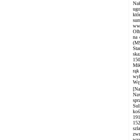
Nak
ugo
któ
sum
wwd
Olb
na 
(MS
Sta
ska
150
Mik
rąk
wyk
Węg
[Na
Naw
spr
Sul
koś
191
152
szl
zwr
wyc