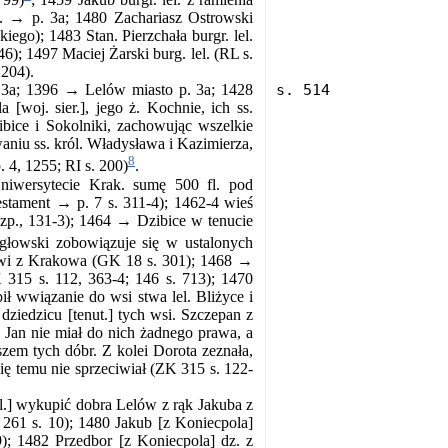
l. → p. 3a; 1480 Zachariasz Ostrowski
iego); 1483 Stan. Pierzchała burgr. lel.
); 1497 Maciej Żarski burg. lel. (RL s.
 204).
 3a; 1396 → Lelów miasto p. 3a; 1428
[woj. sier.], jego ż. Kochnie, ich ss.
bice i Sokolniki, zachowując wszelkie
aniu ss. król. Władysława i Kazimierza,
8
 4, 1255; RI s. 200)
.
iwersytecie Krak. sumę 500 fl. pod
estament → p. 7 s. 311-4); 1462-4 wieś
 zp., 131-3); 1464 → Dzibice w tenucie
łowski zobowiązuje się w ustalonych
owi z Krakowa (GK 18 s. 301); 1468 →
315 s. 112, 363-4; 146 s. 713); 1470
ił wwiązanie do wsi stwa lel. Bliżyce i
dziedzicu [tenut.] tych wsi. Szczepan z
 Jan nie miał do nich żadnego prawa, a
szem tych dóbr. Z kolei Dorota zeznała,
się temu nie sprzeciwiał (ZK 315 s. 122-
.] wykupić dobra Lelów z rąk Jakuba z
261 s. 10); 1480 Jakub [z Koniecpola]
 9); 1482 Przedbor [z Koniecpola] dz. z