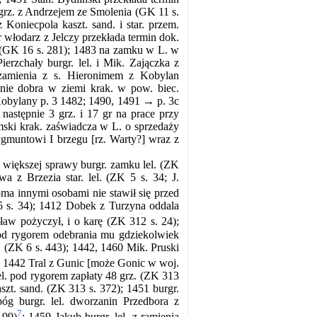
 grz. z Andrzejem ze Smolenia (GK 11 s.
oniecpola kaszt. sand. i star. przem.
r włodarz z Jelczy przekłada termin dok.
. (GK 16 s. 281); 1483 na zamku w L. w
erzchały burgr. lel. i Mik. Zajączka z
 zamienia z s. Hieronimem z Kobylan
nie dobra w ziemi krak. w pow. biec.
Kobylany p. 3 1482; 1490, 1491 → p. 3c
 następnie 3 grz. i 17 gr na prace przy
mski krak. zaświadcza w L. o sprzedaży
gmuntowi I brzegu [rz. Warty?] wraz z
 większej sprawy burgr. zamku lel. (ZK
a z Brzezia star. lel. (ZK 5 s. 34; J.
ma innymi osobami nie stawił się przed
5 s. 34); 1412 Dobek z Turzyna oddala
ław pożyczył, i o karę (ZK 312 s. 24);
od rygorem odebrania mu gdziekolwiek
. (ZK 6 s. 443); 1442, 1460 Mik. Pruski
; 1442 Tral z Gunic [może Gonic w woj.
el. pod rygorem zapłaty 48 grz. (ZK 313
szt. sand. (ZK 313 s. 372); 1451 burgr.
óg burgr. lel. dworzanin Przedbora z
7
 99)
; 1459 Jakub burgr. lel. z ramienia