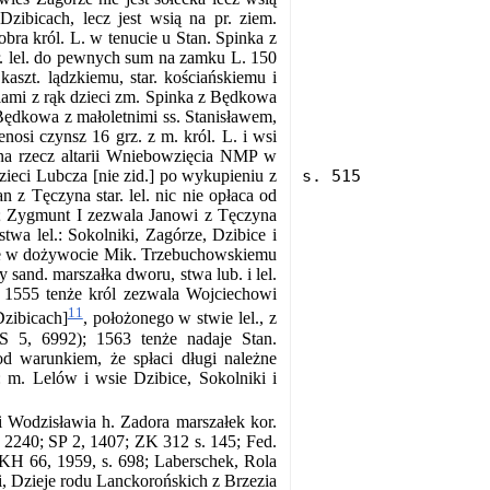
Dzibicach, lecz jest wsią na pr. ziem.
bra król. L. w tenucie u Stan. Spinka z
. lel. do pewnych sum na zamku L. 150
aszt. lądzkiemu, star. kościańskiemu i
ami z rąk dzieci zm. Spinka z Będkowa
Będkowa z małoletnimi ss. Stanisławem,
osi czynsz 16 grz. z m. król. L. i wsi
 na rzecz altarii Wniebowzięcia NMP w
dzieci Lubcza [nie zid.] po wykupieniu z
n z Tęczyna star. lel. nic nie opłaca od
; Zygmunt I zezwala Janowi z Tęczyna
stwa lel.: Sokolniki, Zagórze, Dzibice i
je w dożywocie Mik. Trzebuchowskiemu
 sand. marszałka dworu, stwa lub. i lel.
 1555 tenże król zezwala Wojciechowi
11
Dzibicach]
, położonego w stwie lel., z
 5, 6992); 1563 tenże nadaje Stan.
d warunkiem, że spłaci długi należne
: m. Lelów i wsie Dzibice, Sokolniki i
 Wodzisławia h. Zadora marszałek kor.
N 2240; SP 2, 1407; ZK 312 s. 145; Fed.
H 66, 1959, s. 698; Laberschek, Rola
i, Dzieje rodu Lanckorońskich z Brzezia