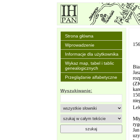
Strona główna
156
Wprowadzenie
Informacje dla użytkownika
Wykaz map, tabel i tablic
Bia
genealogicznych
Jas
Przeglądanie alfabetyczne
roz
(ZK
kar
Wyszukiwanie:
150
nie
Lel
Mły
ryg
Jan
uzy