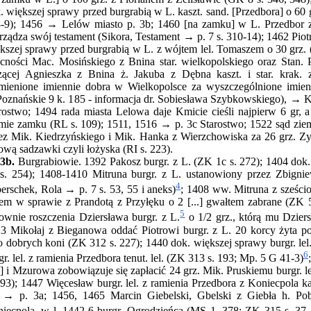
. większej sprawy przed burgrabią w L. kaszt. sand. [Przedbora] o 60
-9); 1456 → Lelów miasto p. 3b; 1460 [na zamku] w L. Przedbor z K
rządza swój testament (Sikora, Testament → p. 7 s. 310-14); 1462 Piot
kszej sprawy przed burgrabią w L. z wójtem lel. Tomaszem o 30 grz
cności Mac. Mosińskiego z Bnina star. wielkopolskiego oraz Stan. Pi
ącej Agnieszka z Bnina ż. Jakuba z Dębna kaszt. i star. krak.
ienione imiennie dobra w Wielkopolsce za wyszczególnione imien
oznańskie 9 k. 185 - informacja dr. Sobiesława Szybkowskiego), → 
rostwo; 1494 rada miasta Lelowa daje Kmicie cieśli najpierw 6 gr, a
mie zamku (RL s. 109); 1511, 1516 → p. 3c Starostwo; 1522 sąd zie
ez Mik. Kiedrzyńskiego i Mik. Hanka z Wierzchowiska za 26 grz. Zy
ową sadzawki czyli łożyska (RI s. 223).
3b.
Burgrabiowie. 1392 Pakosz burgr. z L. (ZK 1c s. 272); 1404 dok.
s. 254); 1408-1410 Mitruna burgr. z L. ustanowiony przez Zbigniew
4
erschek, Rola → p. 7 s. 53, 55 i aneks)
; 1408 ww. Mitruna z sześcio
em w sprawie z Prandotą z Przyłęku o 2 [...] gwałtem zabrane (ZK 
5
ownie roszczenia Dziersława burgr. z L.
o 1/2 grz., którą mu Dziers
3 Mikołaj z Bieganowa oddać Piotrowi burgr. z L. 20 korcy żyta p
o dobrych koni (ZK 312 s. 227); 1440 dok. większej sprawy burgr. lel
6
gr. lel. z ramienia Przedbora tenut. lel. (ZK 313 s. 193; Mp. 5 G 41-3)
.] i Mzurowa zobowiązuje się zapłacić 24 grz. Mik. Pruskiemu burgr. l
193); 1447 Więcesław burgr. lel. z ramienia Przedbora z Koniecpola ka
. → p. 3a; 1456, 1465 Marcin Giebelski, Gbelski z Giebła h. Pob
iecpola, w l. 1442-6 burgr. Ogrodzieńca (MS 1, 378; ZK 315 s. 37,