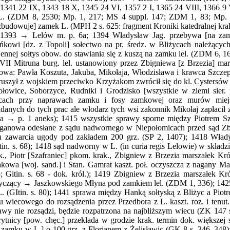
1341 22 IX, 1343 18 X, 1345 24 VI, 1357 2 I, 1365 24 VIII, 1366 9
. (ZDM 8, 2530; Mp. 1, 217; MS 4 suppl. 147; ZDM 1, 83; Mp. 3
zbudowuje] zamek L. (MPH 2 s. 625: fragment Kroniki katedralnej krak
1393 → Lelów m. p. 6a; 1394 Władysław Jag. przebywa [na zamku
ńkowi [dz. z Topoli] sołectwo na pr. średz. w Bliżycach należąc
ennej sołtys obow. do stawiania się z kuszą na zamku lel. (ZDM 6, 
VII Mitruna burg. lel. ustanowiony przez Zbigniewa [z Brzezia] ma
owa: Pawła Koszuta, Jakuba, Mikołaja, Włodzisława i krawca Szcze
uszył z wojskiem przeciwko Krzyżakom zwrócił się do kl. Cystersów 
łowice, Soborzyce, Rudniki i Grodzisko [wszystkie w ziemi sier. 
cach przy naprawach zamku i fosy zamkowej oraz murów miejsk
danych do tych prac ale włodarz tych wsi zakonnik Mikołaj zapłacił 
a → p. 1 aneks); 1415 wszystkie sprawy sporne między Piotrem Sz
ganowa odesłane z sądu nadwornego w Niepołomicach przed sąd Zb
u zawarcia ugody pod zakładem 200 grz. (SP 2, 1407); 1418 Wład
tin. s. 68); 1418 sąd nadworny w L. (in curia regis Lelowie) w skład
k., Piotr [Szafraniec] pkom. krak., Zbigniew z Brzezia marszałek Kr
kowa [woj. sand.] i Stan. Gamrat kaszt. poł. oczyszcza z nagany Ma
; Gitin. s. 68 - dok. król.); 1419 Zbigniew z Brzezia marszałek 
yczący → Jaszkowskiego Młyna pod zamkiem lel. (ZDM 1, 336); 142
. (GItin. s. 80); 1441 sprawa między Hanką sołtyską z Bliżyc a Pi
u wiecowego do rozsądzenia przez Przedbora z L. kaszt. roz. i tenut. 
awy nie rozsądzi, będzie rozpatrzona na najbliższym wiecu (ZK 147
ytnicy [pow. chęc.] przekłada w grodzie krak. termin dok. większej 
 zamku w L.] o 100 grz. z Florianem z Żelisławic (GK 8 s. 346, 348)