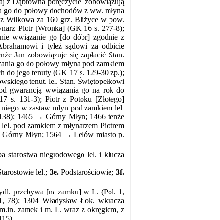
aj z Dąbrowna poręczyciel zobowiązują
nia go do połowy dochodów z ww. młyna
z Wilkowa za 160 grz. Bliżyce w pow.
młynarz Piotr [Wronka] (GK 16 s. 277-8);
ie wwiązanie go [do dóbr] zgodnie z
brahamowi i tyleż sądowi za odbicie
nże Jan zobowiązuje się zapłacić Stan.
ązania go do połowy młyna pod zamkiem
ch do jego tenuty (GK 17 s. 129-30 zp.);
wskiego tenut. lel. Stan. Świętopełkowi
od gwarancją wwiązania go na rok do
 s. 131-3); Piotr z Potoku [Złotego]
d niego w zastaw młyn pod zamkiem lel.
 138); 1465 → Górny Młyn; 1466 tenże
 lel. pod zamkiem z młynarzem Piotrem
→ Górny Młyn; 1564 → Lelów miasto p.
a starostwa niegrodowego lel. i klucza
tarostowie lel.;
3e.
Podstarościowie;
3f.
dl. przebywa [na zamku] w L. (Pol. 1,
1, 78); 1304 Władysław Łok. wkracza
m.in. zamek i m. L. wraz z okręgiem, z
115).