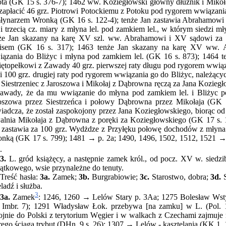
ta (GK 15 s. 376-7); 1462 ww. Koziegłowski główny dłużnik i Mikoł
 zapłacić 46 grz. Piotrowi Potockiemu z Potoku pod rygorem wwiąza
łynarzem Wronką (GK 16 s. 122-4); tenże Jan zastawia Abrahamowi 
. i trzecią cz. miary z młyna lel. pod zamkiem lel., w którym siedzi 
że Jan skazany na karę XV szl. ww. Abrahamowi i XV sądowi za n
isem (GK 16 s. 317); 1463 tenże Jan skazany na karę XV ww. A
ązania do Bliżyc i młyna pod zamkiem lel. (GK 16 s. 873); 1464 te
ętopełkowi z Zawady 40 grz. pierwszej raty długu pod rygorem wwi
. i 100 grz. drugiej raty pod rygorem wwiązania go do Bliżyc, należący
 Siestrzeniec z Jaroszowa i Mikołaj z Dąbrowna ręczą za Jana Koziegło
awady, że da mu wwiązanie do młyna pod zamkiem lel. i Bliżyc p
oszowa przez Siestrzeńca i połowy Dąbrowna przez Mikołaja (GK 17
iadcza, że został zaspokojony przez Jana Koziegłowskiego, biorąc o
lnia Mikołaja z Dąbrowna z poręki za Koziegłowskiego (GK 17 s.
 zastawia za 100 grz. Wydżdze z Przyłęku połowę dochodów z młyna
nką (GK 17 s. 799); 1481 → p. 2a; 1490, 1496, 1502, 1512, 1521 
.
3.
L. gród książęcy, a następnie zamek król., od pocz. XV w. siedzib
ątkowego, wsie przynależne do tenuty.
Treść hasła:
3a.
Zamek;
3b.
Burgrabiowie;
3c.
Starostwo, dobra;
3d.
S
ladź i służba.
3
3a.
Zamek
: 1246, 1260 → Lelów Stary p. 3Aa; 1275 Bolesław Wsty
 Imbr. 7); 1291 Władysław Łok. przebywa [na zamku] w L. (Pol. 
ojnie do Polski z terytorium Węgier i w walkach z Czechami zajmuje 
rego ściąga trybut (DHn. 9 s. 26); 1307 → Lelów - kasztelania (KK 1, 