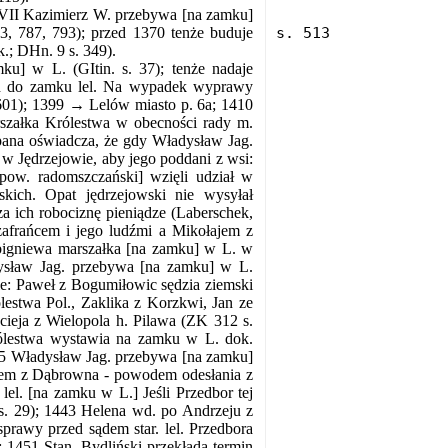
 VII Kazimierz W. przebywa [na zamku]
, 787, 793); przed 1370 tenże
buduje
.; DHn. 9 s. 349).
] w L. (GItin. s. 37); tenże nadaje
ych do zamku lel. Na wypadek wyprawy
1601); 1399 → Lelów miasto p. 6a; 1410
rszałka Królestwa w obecności rady m.
pana oświadcza, że gdy Władysław Jag.
w Jędrzejowie, aby jego poddani z wsi:
pow. radomszczański] wzięli udział w
ich. Opat jędrzejowski nie wysyłał
za ich robociznę pieniądze (Laberschek,
afrańcem i jego ludźmi a Mikołajem z
igniewa marszałka [na zamku] w L. w
ysław Jag. przebywa [na zamku] w L.
zie: Paweł z Bogumiłowic sędzia ziemski
ólestwa Pol., Zaklika z Korzkwi, Jan ze
cieja z Wielopola h. Pilawa (ZK 312 s.
Królestwa wystawia na zamku w L. dok.
5 Władysław Jag. przebywa [na zamku]
otrem z Dąbrowna - powodem odesłania z
lel. [na zamku w L.] Jeśli Przedbor tej
 s. 29); 1443 Helena wd. po Andrzeju z
sprawy przed sądem star. lel. Przedbora
; 1451 Stan. Bydliński przekłada termin