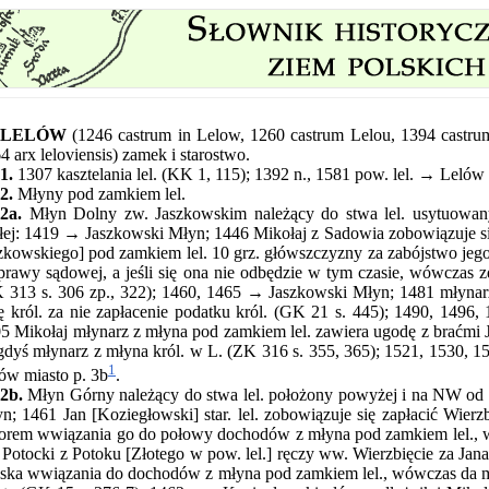
LELÓW
(1246 castrum in Lelow, 1260 castrum Lelou, 1394 castrum
4 arx leloviensis) zamek i starostwo.
1.
1307 kasztelania lel. (KK 1, 115); 1392 n., 1581 pow. lel. → Lelów
2.
Młyny pod zamkiem lel.
2a.
Młyn Dolny zw. Jaszkowskim należący do stwa lel. usytuowany
łej: 1419 → Jaszkowski Młyn; 1446 Mikołaj z Sadowia zobowiązuje s
zkowskiego] pod zamkiem lel. 10 grz. główszczyzny za zabójstwo jeg
prawy sądowej, a jeśli się ona nie odbędzie w tym czasie, wówczas
 313 s. 306 zp., 322); 1460, 1465 → Jaszkowski Młyn; 1481 młynar
ę król. za nie zapłacenie podatku król. (GK 21 s. 445); 1490, 149
5 Mikołaj młynarz z młyna pod zamkiem lel. zawiera ugodę z braćmi J
gdyś młynarz z młyna król. w L. (ZK 316 s. 355, 365); 1521, 1530,
1
ów miasto p. 3b
.
2b.
Młyn Górny należący do stwa lel. położony powyżej i na NW od z
n; 1461 Jan [Koziegłowski] star. lel. zobowiązuje się zapłacić Wier
orem wwiązania go do połowy dochodów z młyna pod zamkiem lel., w 
 Potocki z Potoku [Złotego w pow. lel.] ręczy ww. Wierzbięcie za Jana [
ska wwiązania do dochodów z młyna pod zamkiem lel., wówczas da m