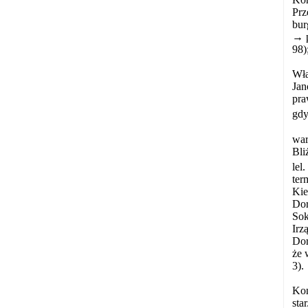
Prz
bur
→ p
98)
Wła
Jan
pra
gdy
war
Bli
lel
ter
Kie
Dor
Sok
Irz
Dor
że 
3).
Kon
sta