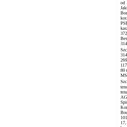
od 
Jak
Bon
kor
PSB
kas
372
Bes
314
Szc
314
269
117
80 
MS 
Szc
ten
ten
AGZ
Spi
Kon
Bod
101
17,