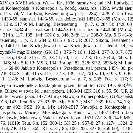
XIV do XVIII wieku, Wr. → Kr., 1996, strony wg ind.; M. Ludwig, B
ub Koniecpolski z Koniecpola h. Pobóg kaszt. roz. 1392, wwda sier
. 11 s. 74; M. Ludwig, Besteuerung → p. 7, s. 284); 1428-55 Jan Tas
. 1433-55, star. sier. 1443-55, star. dobrzyński 1451/2-1455 (Mp. 4, 
 13 s. 517-9; M. Ludwig, Besteuerung → p. 7, s. 284-5); 1428-60 
zt. roz. 1434-42, kaszt. sand. 1442/3-60, star. przem. 1440-60 (Mp. 4
; 314 s. 117, 135, 144; GK 8 s. 346, 348; 11 s. 338-9; Mp. 5 G 41-3;
teuerung → p. 7, s. 284-5; UŁS s. 97; UR 2017; Sikora, Testament 
); 1461-9 Jan Koziegłowski z → Koziegłów h. Lis tenut. lel., w 
13
zytnik
mąż Elżbiety (GK 15 s. 376-7; 16 s. 122-4, 277-8, 317, 873;
 s. 185, 193-4; 315 s. 25, 38, 51, 70, 112, 122-3, 167, 363-4; 260 s. 1
, 346; Mp. 5 K 13; MS 3, 134; 3 suppl. 82, 228; SP 2, 3835-6; M. Ludw
); 1469-80 Jakub z Koniecpola s. Przedbora, star. przem. 1454- 80, p
(ZK 314 S. 250; 315 s. 117, 122-3, 139, 167; 261 s. 10; 319 s. 9; GK 18
1, 1148; M. Ludwig, Besteuerung → p. 7, s. 285; Fed. s. 117; 
14
zepan Świętopełk z Irządz pkom przem. tenut. lel. (GK 19 s. 963)
;
ut. Bliżyc w stwie lel., star. przem. 1483-94 (ZK 316 s. 55, 58; UR
ut. lel. wwda pozn. 1477-93 mąż Nawojki Koniecpolskiej (GPoznański
 6, 143; Teut. 6 s. 77, 83, 85; Mp. 5 R 22; MS 2, 339; RL s. 24, 73
sy, nr 492; PSB 19 s. 14); 1490-1517 Nawojka z Koniecpola i → 
iecpola, ż. Macieja Mosińskiego z Bnina w l. 1467-1493 i Jak
ziejowic, Mełchowa, Nakła i Woźnik, zm. 1531 (AGZ 6, 143; MS 2, 
76, 11019; Teut. 6 s. 152, 300-1; GK 25 s. 957-8; 27 s. 1274, 1324; 2
 374; ZK 316 s. 365; RL s. 81, 85, 106, 206, 327-8, 359-60); 1518-3