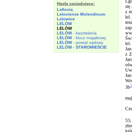
Lgo
Hasła sąsiadujące:
się
Lellovia
,
z m
Leloviense Molendinum
lel
Lelowice
ten
LELÓW
zap
LELÓW
wwi
LELÓW
- kasztelania
LELÓW
- klucz majątkowy
Świ
LELÓW
- powiat sądowy.
lel
LELÓW - STAROMIEŚCIE
Jan
z Z
Jar
ośw
Uwa
Jan
Wro
2
3b
maj
Cze
55;
zbr
któ