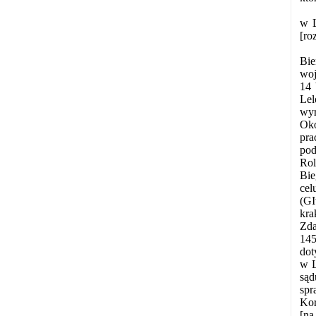
w L
[ro
Bie
woj
14 
Lel
wyr
Oko
pra
pod
Rol
Bie
cel
(GI
kra
Zda
145
dot
w L
sąd
spr
Kor
[na