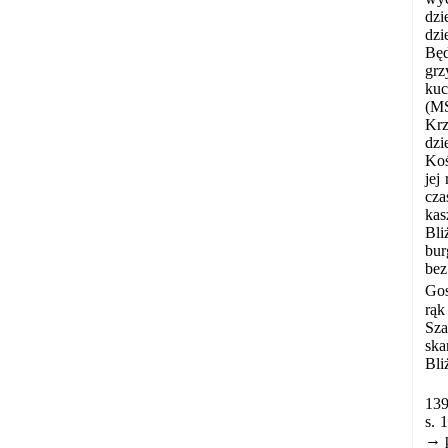
dzi
dzi
Będ
grz
kuc
(MS
Krz
dzi
Koś
jej
cza
kas
Bli
bur
bez
Gos
rąk
Sza
ska
Bli
139
s. 
→ p