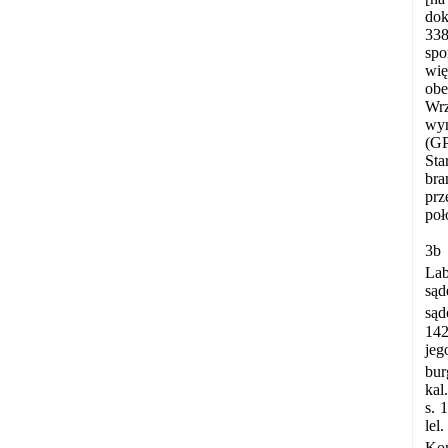
dok
338
spo
wię
obe
Wrz
wym
(GP
Sta
bra
prz
poł
3b 
Lab
sąd
sąd
142
jeg
bur
kal
s. 
lel
Kon