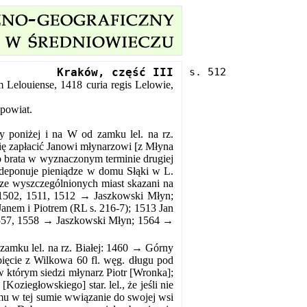
Kraków, część III
 Lelouiense, 1418 curia regis Lelowie,
 powiat.
 poniżej i na W od zamku lel. na rz.
ię zapłacić Janowi młynarzowi [z Młyna
o brata w wyznaczonym terminie drugiej
 zdeponuje pieniądze w domu Słąki w L.
ze wyszczególnionych miast skazani na
6, 1502, 1511, 1512 → Jaszkowski Młyn;
anem i Piotrem (RL s. 216-7); 1513 Jan
 1557, 1558 → Jaszkowski Młyn; 1564 →
amku lel. na rz. Białej: 1460 → Górny
zbięcie z Wilkowa 60 fl. węg. długu pod
którym siedzi młynarz Piotr [Wronka];
Koziegłowskiego] star. lel., że jeśli nie
u w tej sumie wwiązanie do swojej wsi