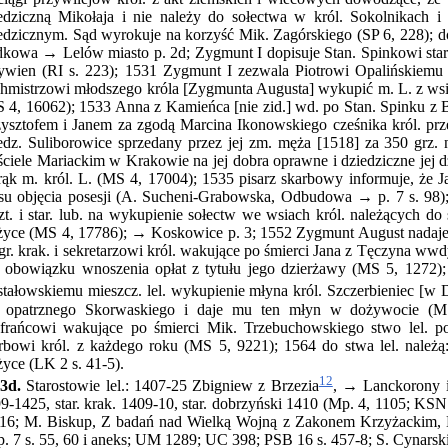
edziczną Mikołaja i nie należy do sołectwa w król. Sokolnikach i 
edzicznym. Sąd wyrokuje na korzyść Mik. Zagórskiego (SP 6, 228); do
kowa → Lelów miasto p. 2d; Zygmunt I dopisuje Stan. Spinkowi star
ywien (RI s. 223); 1531 Zygmunt I zezwala Piotrowi Opalińskiemu k
hmistrzowi młodszego króla [Zygmunta Augusta] wykupić m. L. z wsi
 4, 16062); 1533 Anna z Kamieńca [nie zid.] wd. po Stan. Spinku z 
ysztofem i Janem za zgodą Marcina Ikonowskiego cześnika król. przen
edz. Suliborowice sprzedany przez jej zm. męża [1518] za 350 grz.
ciele Mariackim w Krakowie
na jej dobra oprawne i dziedziczne jej 
 rąk m. król. L. (MS 4, 17004); 1535 pisarz skarbowy informuje, że Ja
su objęcia posesji (A. Sucheni-Grabowska, Odbudowa → p. 7 s. 98)
zt. i star. lub. na wykupienie sołectw we wsiach król. należących do 
życe (MS 4, 17786); → Koskowice p. 3; 1552 Zygmunt August nada
gr. krak. i sekretarzowi król. wakujące po śmierci Jana z Tęczyna wwdy
 obowiązku wnoszenia opłat z tytułu jego dzierżawy (MS 5, 1272);
tałowskiemu mieszcz. lel. wykupienie młyna król. Szczerbieniec [w 
 opatrznego Skorwaskiego i daje mu ten młyn w dożywocie (MS
frańcowi wakujące po śmierci Mik. Trzebuchowskiego stwo lel. po
rbowi król. z każdego roku (MS 5, 9221); 1564 do stwa lel. należą
życe (LK 2 s. 41-5).
12
3d.
Starostowie lel.: 1407-25 Zbigniew z Brzezia
, → Lanckorony i
9-1425, star. krak. 1409-10, star. dobrzyński 1410 (Mp. 4, 1105; KS
116; M. Biskup, Z badań nad Wielką Wojną z Zakonem Krzyżackim, K
. 7 s. 55, 60 i aneks; UM 1289; UC 398; PSB 16 s. 457-8; S. Cynarsk