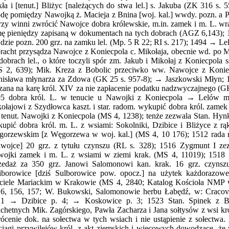
ła i [tenut.] Bliżyc [należących do stwa lel.] s. Jakuba (ZK 316 s. 
dę pomiędzy Nawojką ż. Macieja z Bnina [woj. kal.] wwdy. pozn. a 
rzy winni zwrócić Nawojce dobra królewskie, m.in. zamek i m. L. w
ę pieniędzy zapisaną w dokumentach na tych dobrach (AGZ 6,143); 1
zie pozn. 200 grz. na zamku lel. (Mp. 5 R 22; RI s. 217); 1494 → Le
racht przysądza Nawojce z Koniecpola c. Mikołaja, obecnie wd. po 
dobrach lel., o które toczyli spór zm. Jakub i Mikołaj z Koniecpola
 2, 639); Mik. Kreza z Bobolic przeciwko ww. Nawojce z Koniecp
nisława młynarza za Zdowa (GK 25 s. 957-8); → Jaszkowski Młyn; 15
zana na karę król. XIV za nie zapłacenie podatku nadzwyczajnego (
5 dobra król. L. w tenucie u Nawojki z Koniecpola → Lelów mi
ołajowi z Szydłowca kaszt. i star. radom. wykupić dobra król. zamek
 tenut. Nawojki z Koniecpola (MS 4, 1238); tenże zezwala Stan. Hynk
upić dobra król. m. L. z wsiami: Sokolniki, Dzibice i Bliżyce z r
orzewskim [z Węgorzewa w woj. kal.] (MS 4, 10 176); 1512 rada m
wojce] 20 grz. z tytułu czynszu (RL s. 328); 1516 Zygmunt I ze
ojki zamek i m. L. z wsiami w ziemi krak. (MS 4, 11019); 1518 
zedaż za 350 grz. Janowi Salomonowi kan. krak. 16 grz. czynszu
iborowice [dziś Sulborowice pow. opocz.] na użytek każdorazo
ciele Mariackim w Krakowie (MS 4, 2840; Katalog Kościoła NMP w
6, 156, 157; W. Bukowski, Salomonowie herbu Łabędź, w: Cracovia.
1 → Dzibice p. 4; → Koskowice p. 3; 1523 Stan. Spinek z Będk
achetnych Mik. Zagórskiego, Pawła Zacharza i Jana sołtysów z wsi kró
ócenie dok. na sołectwa w tych wsiach i nie ustąpienie z sołectwa
iągi przywilejów król. z akt ziemskich i wiecowych dowodzące, że w