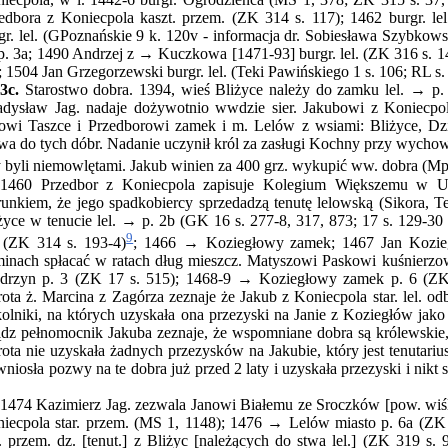
edbora z Koniecpola kaszt. przem. (ZK 314 s. 117); 1462 burgr. le
gr. lel. (GPoznańskie 9 k. 120v - informacja dr. Sobiesława Szybkowsk
. 3a; 1490 Andrzej z → Kuczkowa [1471-93] burgr. lel. (ZK 316 s. 146
; 1504 Jan Grzegorzewski burgr. lel. (Teki Pawińskiego 1 s. 106; RL s.
3c.
Starostwo dobra. 1394, wieś Bliżyce należy do zamku lel. → p.
dysław Jag. nadaje dożywotnio wwdzie sier. Jakubowi z Koniecpola 
owi Taszce i Przedborowi zamek i m. Lelów z wsiami: Bliżyce, Dzi
wa do tych dóbr. Nadanie uczynił król za zasługi Kochny przy wychow
 byli niemowlętami. Jakub winien za 400 grz. wykupić ww. dobra (Mp.
1460 Przedbor z Koniecpola zapisuje Kolegium Większemu w Un
unkiem, że jego spadkobiercy sprzedadzą tenutę lelowską (Sikora, T
życe w tenucie lel. → p. 2b (GK 16 s. 277-8, 317, 873; 17 s. 129-30
9
. (ZK 314 s. 193-4)
; 1466 → Koziegłowy zamek; 1467 Jan Kozieg
minach spłacać w ratach dług mieszcz. Matyszowi Paskowi kuśnierz
drzyn p. 3 (ZK 17 s. 515); 1468-9 → Koziegłowy zamek p. 6 (ZK 
ota ż. Marcina z Zagórza zeznaje że Jakub z Koniecpola star. lel. odb
olniki, na których uzyskała ona przezyski na Janie z Koziegłów jako 
ądz pełnomocnik Jakuba zeznaje, że wspomniane dobra są królewskie,
ota nie uzyskała żadnych przezysków na Jakubie, który jest tenutariu
wniosła pozwy na te dobra już przed 2 laty i uzyskała przezyski i nikt 
1474 Kazimierz Jag. zezwala Janowi Białemu ze Sroczków [pow. wiśl
iecpola star. przem. (MS 1, 1148); 1476 → Lelów miasto p. 6a (ZK 
r. przem. dz. [tenut.] z Bliżyc [należących do stwa lel.] (ZK 319 s.