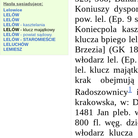
Hasła sąsiadujące:
Koniuszy dyspon
Lelowice
LELÓW
pow. lel. (Ep. 9
LELÓW
LELÓW
- kasztelania
Koniecpola kas
LELÓW
- klucz majątkowy
LELÓW
- powiat sądowy.
klucza bpiego le
LELÓW - STAROMIEŚCIE
LELUCHÓW
Brzezia] (GK 18
LEMIESZ
włodarz lel. (Ep
lel. klucz mają
krak obejmuj
1
Radoszownicy
i
krakowska, w: Dl
1481 Jan pleb. 
800 fl. węg. dzi
włodarz klucza 