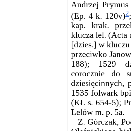
Andrzej Prymus p
2
(Ep. 4 k. 120v)
kap. krak. prze
klucza lel. (Act
[dzies.] w kluczu
przeciwko Janowi
188); 1529 dzi
corocznie do 
dziesięcinnych, 
1535 folwark bp
(KŁ s. 654-5); P
Lelów m. p. 5a.
Z. Górczak, Po