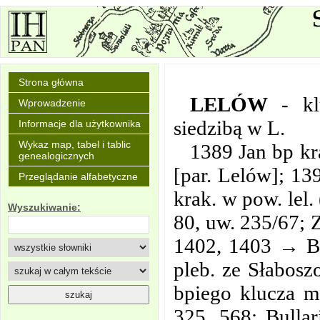
Strona główna
LELÓW
- kl
Wprowadzenie
siedzibą w L.
Informacje dla użytkownika
Wykaz map, tabel i tablic
1389 Jan bp kr
genealogicznych
[par. Lelów]; 13
Przeglądanie alfabetyczne
krak. w pow. lel
Wyszukiwanie:
80, uw. 235/67; Z
1402, 1403 → Bi
pleb. ze Słabosz
bpiego klucza m
325, 568; Bulla