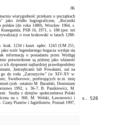
JK
macnia wiarygodność przekazu o początkach
” jako źródło hagiograficzne, „Roczniki
o polskie (do roku 1480), Wrocław 1964, s.
 Kunegunda, PSB 16, 1971, s. 188 (por. też
ywalizacji o tron krakowski w latach 1288-
. krak. 1234 i kaszt. sądec. 1243 (UM 251,
i jako wzór legendarnego bogacza wydaje się
jak informację o posiadaniu przez Wydżgę
nie potwierdzone są później jako własność
ako ich dysponent najbardziej prawdopodobny
ninami, Jastrzębcami lub Powałami, zaś na
nie go do rodu „Zaroszyców” (w XIV-XV w.
ic, Świeborowic, preferujących m.in. imię
emień (zob. ostatnio M. Barański, Dominium
rszawa 1992, s. 36-7; B. Paszkiewicz, M.
esti. Studia z dziejów społeczeństwa Polski
giczna
na s. 360; M. Wolski, Ławszowici i
. Czasy Piastów i Jagiellonów, Poznań 1997,