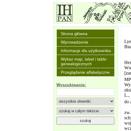
Strona główna
Lye
Wprowadzenie
Bia
Informacje dla użytkownika
Wykaz map, tabel i tablic
Hen
genealogicznych
Wst
Przeglądanie alfabetyczne
[za
MPH
Wyd
Wyszukiwanie:
zło
L.,
do 
zw.
sch
woj
wcz