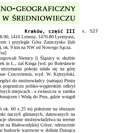
Kraków, część III
288-90, 1416 Lemssz, 1470-80 Lyemyasz,
em i przyległa Góra Zamczysko [lub
), ok. 9 km na NW od Nowego Sącza.
rza]
okupowali Niemcy [i Ślązacy w służbie
ek in L., zaś Kinga [wd. po Bolesławie
 utrzymania pokoju udała się na górę
sae Cracoviensis, wyd. W. Kętrzyński,
iegdyś do możnowładcy (satrapa) Piotra
na pograniczu polsko-węgierskim odkrył
różnych miejscach - a zwłaszcza w zamku
Dunajcem i Wisłą do Prus, gdzie wstąpił
h ok. 60 x 25 m) położone na obszarze
ki naczyń glinianych, datowanych na
encje obronne możnowładztwa na terenie
tem na Białowodzkiej Górze, odrzucenie
eczne budowle warowne w dolinie Dunajca