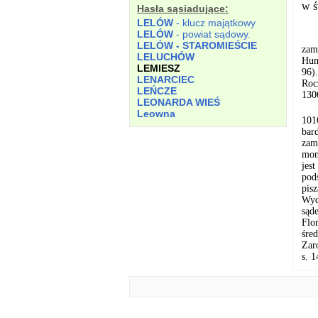
w ś
Hasła sąsiadujące:
LELÓW
- klucz majątkowy
LELÓW
- powiat sądowy.
LELÓW - STAROMIEŚCIE
zam
LELUCHÓW
Hum
LEMIESZ
96)
LENARCIEC
Roc
LEŃCZE
130
LEONARDA WIEŚ
Leowna
101
bar
zam
mon
jes
pod
pis
Wyd
sąd
Flo
śre
Zar
s. 1