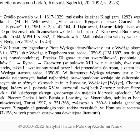
wietle nowszych badań, Rocznik Sądecki, 20, 1992, s. 22-3).
1
Źródło powstało w 1. 1317-1329, zaś osoba księżnej Kingi (zm. 1292) wz
ku L. (M. H. Witkowska, ,,Vita sanctae Kyngae ducissae Cracoviensis
anistyczne”, 10, 1961, z. 2, s. 41 164; J. Dąbrowski, Dawne dziejopisarstw
. O politycznych okolicznościach wzniesienia L. zob. Z. Kozłowska-Budkowa,
znik Troski, MPH II s. 852; T. Nowakowski, Małopolska elita władzy wobec r
6, Bydgoszcz 1992, s. 15-49).
2
W literaturze legendarny Piotr Wydżga identyfikowany jest z Wydżgą pkom
6 i s. 373) lub z Wydżgą z Tęgoborza star. sądec. 1350-9 (UM 1397; ten drug
dziej prawdopodobny). Przekaz Długosza trudno zweryfikować, podobnie 
ków L., → Rytro i → Czorsztyn (w połowie XIII w. nie istniały, dwa ostat
archy, także L. wzniesiony został przez ludzi pretendenta do tronu, a zatem j
t Wydżga starosta sądec. 1350-9). W literaturze Wydżga wiązany jest z Ja
stawie najnowszych badań najbardziej prawdopodobne wydaje się zalicze
zących się w różnych okresach m.in. z Łososiny, Wydżdżyc [Wyżyc], Chomran
żga), którzy w 1. połowie XV w. utożsamili swój herb Zaroże z herbem Strz
eckie. Od książęcego okręgu grodowego do majątku klarysek sądeckich, Wa
rek, Pieczęć Gedka i herb Bienia z Łososiny, w: Venerabiles, nobiles et hon
dniowiecznej, Toruń 1997, s. 351-368, zwłaszcza s. 360-8 i tabela genealo
oszyce. Z zagadnień genealogiczności rodów rycerskich, w: Homines et societas
47-158; w tych pracach zestawiona dawniejsza literatura).
© 2010-2022 Instytut Historii Polskiej Akademii Nauk