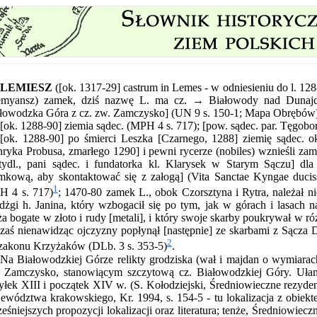
LEMIESZ
([ok. 1317-29] castrum in Lemes - w odniesieniu do l. 1
myansz) zamek, dziś nazwę L. ma cz. → Białowody nad Dunajc
łowodzka Góra z cz. zw. Zamczysko] (UN 9 s. 150-1; Mapa Obrębów
[ok. 1288-90] ziemia sądec. (MPH 4 s. 717); [pow. sądec. par. Tęgobo
[ok. 1288-90] po śmierci Leszka [Czarnego, 1288] ziemię sądec. 
ryka Probusa, zmarłego 1290] i pewni rycerze (nobiles) wznieśli zam
ydl., pani sądec. i fundatorka kl. Klarysek w Starym Sączu] dla
mkową, aby skontaktować się z załogą] (Vita Sanctae Kyngae ducis
1
 4 s. 717)
; 1470-80 zamek L., obok Czorsztyna i Rytra, należał n
żgi h. Janina, który wzbogacił się po tym, jak w górach i lasach 
ża bogate w złoto i rudy [metali], i który swoje skarby poukrywał w 
 zaś nienawidząc ojczyzny popłynął [następnie] ze skarbami z Sącza 
2
zakonu Krzyżaków (DLb. 3 s. 353-5)
.
Na Białowodzkiej Górze relikty grodziska (wał i majdan o wymiarac
 Zamczysko, stanowiącym szczytową cz. Białowodzkiej Góry. Ułam
yłek XIII i początek XIV w. (S. Kołodziejski, Średniowieczne rezyd
ewództwa krakowskiego, Kr. 1994, s. 154-5 - tu lokalizacja z obiek
eśniejszych propozycji lokalizacji oraz literatura; tenże, Średniowi