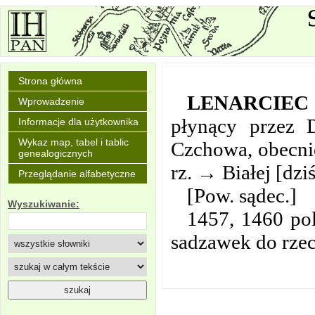
Strona główna
LENARCIEC
Wprowadzenie
płynący przez
Informacje dla użytkownika
Wykaz map, tabel i tablic
Czchowa, obecni
genealogicznych
rz. → Białej [dz
Przeglądanie alfabetyczne
[Pow. sądec.]
Wyszukiwanie:
1457, 1460 p
sadzawek do rzec