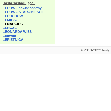
Hasła sąsiadujące:
LELÓW
- powiat sądowy.
LELÓW - STAROMIEŚCIE
LELUCHÓW
LEMIESZ
LENARCIEC
LEŃCZE
LEONARDA WIEŚ
Leowna
LEPIETNICA
© 2010-2022 Instytu