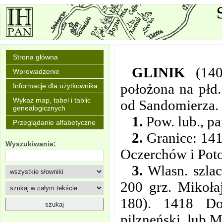
Strona główna
GLINIK
(14
Wprowadzenie
położona na płd
Informacje dla użytkownika
Wykaz map, tabel i tablic
od Sandomierza.
genealogicznych
1.
Pow. lub., pa
Przeglądanie alfabetyczne
2.
Granice: 141
Wyszukiwanie:
Oczerchów i Poto
3.
Wlasn. szlac
200 grz. Mikoła
180). 1418 Do
pilzneński, lub 