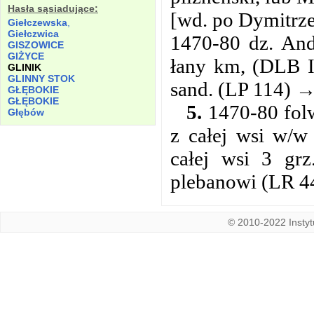
Hasła sąsiadujące:
[wd. po Dymitrze
Giełczewska
,
Giełczwica
1470-80 dz. And
GISZOWICE
GIŻYCE
łany km, (DLB I
GLINIK
GLINNY STOK
sand. (LP 114) 
GŁĘBOKIE
GŁĘBOKIE
5.
1470-80 folw
Głębów
z całej wsi w/w
całej wsi 3 gr
plebanowi (LR 4
© 2010-2022 Instytu