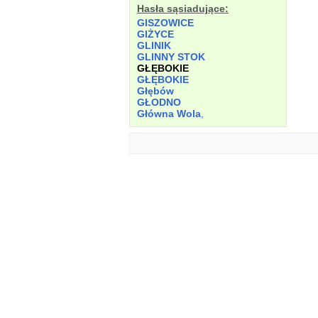
Hasła sąsiadujące:
GISZOWICE
GIŻYCE
GLINIK
GLINNY STOK
GŁĘBOKIE
GŁĘBOKIE
Głębów
GŁODNO
Główna Wola
,