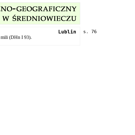
Lublin
 mili (DHn I 93).