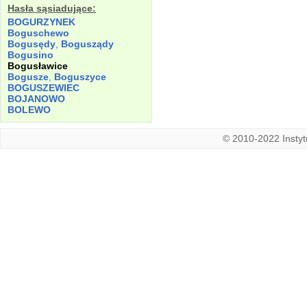
Hasła sąsiadujące:
BOGURZYNEK
Boguschewo
Bogusędy
,
Bogusządy
Bogusino
Bogusławice
Bogusze
,
Boguszyce
BOGUSZEWIEC
BOJANOWO
BOLEWO
© 2010-2022 Instytu