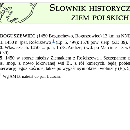
BOGUSZEWIEC
(1450 Boguschewo, Boguszowiec) 13 km na NNE 
1
1.
1450 n. [par. Rościszewo]
(Ep. 5, 49v); 1578 pow. sierp. (ŹD 39).
3.
Włas. szlach. 1450 → p. 5; 1578: Andrzej i wd. po Marcinie – 3 wł.,
 39).
5.
1450 w sporze między Ziemakiem z Rościszewa i Szczepanem ple
es. snop. z nowo lokowanej wsi B., z ról kmiecych, będą pobiera
serwację tegoż kościoła, także po wygaśnięciu okresu wolnizny (Ep. 5,
1
Wg AM B. należał do par. Lutocin.