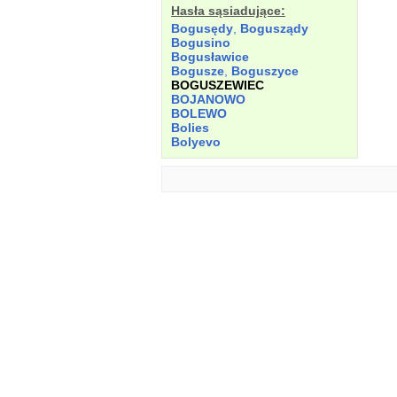
Hasła sąsiadujące:
Bogusędy
,
Bogusządy
Bogusino
Bogusławice
Bogusze
,
Boguszyce
BOGUSZEWIEC
BOJANOWO
BOLEWO
Bolies
Bolyevo