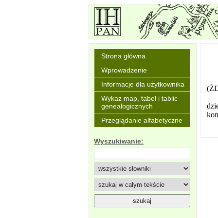
Strona główna
Wprowadzenie
Informacje dla użytkownika
(ŹD
Wykaz map, tabel i tablic
dzi
genealogicznych
kon
Przeglądanie alfabetyczne
Wyszukiwanie: