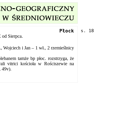
Płock
od Sierpca.
 Wojciech i Jan – 1 wł., 2 rzemieślnicy
banem tamże bp płoc. rozstrzyga, że
li vitrici kościoła w Rościszewie na
 49v).