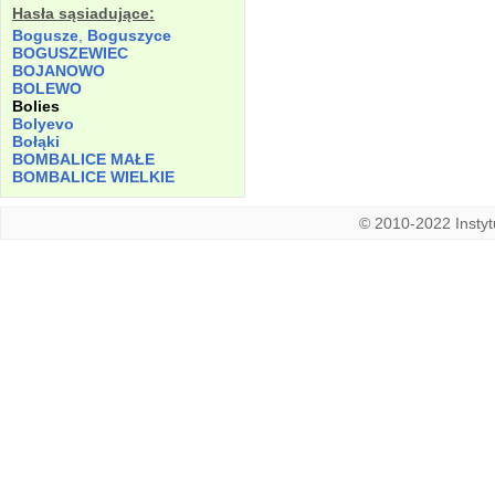
Hasła sąsiadujące:
Bogusze
,
Boguszyce
BOGUSZEWIEC
BOJANOWO
BOLEWO
Bolies
Bolyevo
Bołąki
BOMBALICE MAŁE
BOMBALICE WIELKIE
© 2010-2022 Instytu