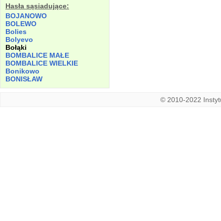
Hasła sąsiadujące:
BOJANOWO
BOLEWO
Bolies
Bolyevo
Bołąki
BOMBALICE MAŁE
BOMBALICE WIELKIE
Bonikowo
BONISŁAW
© 2010-2022 Instytu